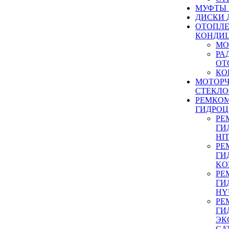
МУФТЫ
ДИСКИ 
ОТОПЛЕ
КОНДИ
МО
РА
ОТ
КО
МОТОР
СТЕКЛО
РЕМКО
ГИДРО
РЕ
ГИ
HI
РЕ
ГИ
KO
РЕ
ГИ
HY
РЕ
ГИ
ЭК
CA