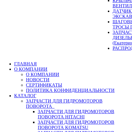
КРЫЛЬЧ
ВЕНТИЛ
ДАТЧИК
ЭКСКАВ
ШАГОВЫ
ТРОСЫ 
ЗАПЧАС
ДИЗЕЛЬ
(Екатери
РАСПРО
ГЛАВНАЯ
О КОМПАНИИ
О КОМПАНИИ
НОВОСТИ
СЕРТИФИКАТЫ
ПОЛИТИКА КОНФИДЕНЦИАЛЬНОСТИ
КАТАЛОГ
ЗАПЧАСТИ ДЛЯ ГИДРОМОТОРОВ
ПОВОРОТА
ЗАПЧАСТИ ДЛЯ ГИДРОМОТОРОВ
ПОВОРОТА HITACHI
ЗАПЧАСТИ ДЛЯ ГИДРОМОТОРОВ
ПОВОРОТА KOMATSU