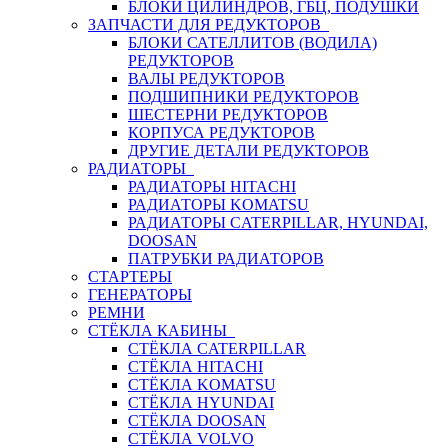
БЛОКИ ЦИЛИНДРОВ, ГБЦ, ПОДУШКИ
ЗАПЧАСТИ ДЛЯ РЕДУКТОРОВ
БЛОКИ САТЕЛЛИТОВ (ВОДИЛА)
РЕДУКТОРОВ
ВАЛЫ РЕДУКТОРОВ
ПОДШИПНИКИ РЕДУКТОРОВ
ШЕСТЕРНИ РЕДУКТОРОВ
КОРПУСА РЕДУКТОРОВ
ДРУГИЕ ДЕТАЛИ РЕДУКТОРОВ
РАДИАТОРЫ
РАДИАТОРЫ HITACHI
РАДИАТОРЫ KOMATSU
РАДИАТОРЫ CATERPILLAR, HYUNDAI,
DOOSAN
ПАТРУБКИ РАДИАТОРОВ
СТАРТЕРЫ
ГЕНЕРАТОРЫ
РЕМНИ
СТЁКЛА КАБИНЫ
СТЁКЛА CATERPILLAR
СТЁКЛА HITACHI
СТЁКЛА KOMATSU
СТЁКЛА HYUNDAI
СТЁКЛА DOOSAN
СТЁКЛА VOLVO