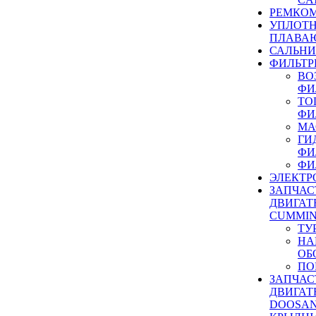
РЕМКОМ
УПЛОТ
ПЛАВА
САЛЬН
ФИЛЬТР
ВО
ФИ
ТО
ФИ
МА
ГИ
ФИ
ФИ
ЭЛЕКТР
ЗАПЧАС
ДВИГАТ
CUMMIN
ТУ
НА
ОБ
ПО
ЗАПЧАС
ДВИГАТ
DOOSAN