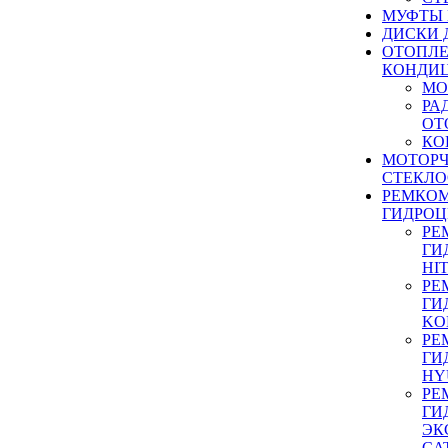
МУФТЫ
ДИСКИ 
ОТОПЛЕ
КОНДИ
МО
РА
ОТ
КО
МОТОР
СТЕКЛО
РЕМКО
ГИДРО
РЕ
ГИ
HI
РЕ
ГИ
KO
РЕ
ГИ
HY
РЕ
ГИ
ЭК
CA