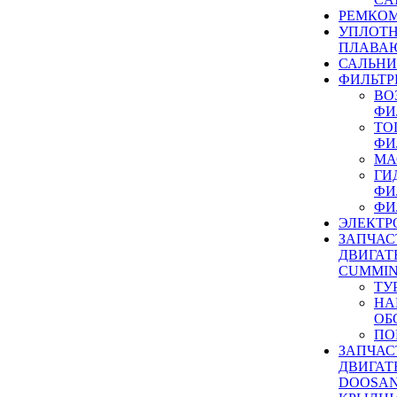
РЕМКОМ
УПЛОТ
ПЛАВА
САЛЬН
ФИЛЬТР
ВО
ФИ
ТО
ФИ
МА
ГИ
ФИ
ФИ
ЭЛЕКТР
ЗАПЧАС
ДВИГАТ
CUMMIN
ТУ
НА
ОБ
ПО
ЗАПЧАС
ДВИГАТ
DOOSAN