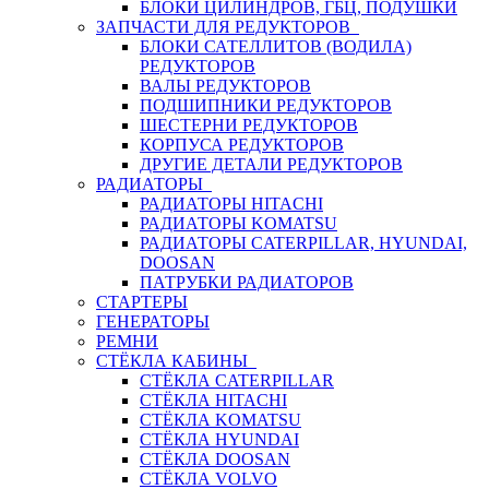
БЛОКИ ЦИЛИНДРОВ, ГБЦ, ПОДУШКИ
ЗАПЧАСТИ ДЛЯ РЕДУКТОРОВ
БЛОКИ САТЕЛЛИТОВ (ВОДИЛА)
РЕДУКТОРОВ
ВАЛЫ РЕДУКТОРОВ
ПОДШИПНИКИ РЕДУКТОРОВ
ШЕСТЕРНИ РЕДУКТОРОВ
КОРПУСА РЕДУКТОРОВ
ДРУГИЕ ДЕТАЛИ РЕДУКТОРОВ
РАДИАТОРЫ
РАДИАТОРЫ HITACHI
РАДИАТОРЫ KOMATSU
РАДИАТОРЫ CATERPILLAR, HYUNDAI,
DOOSAN
ПАТРУБКИ РАДИАТОРОВ
СТАРТЕРЫ
ГЕНЕРАТОРЫ
РЕМНИ
СТЁКЛА КАБИНЫ
СТЁКЛА CATERPILLAR
СТЁКЛА HITACHI
СТЁКЛА KOMATSU
СТЁКЛА HYUNDAI
СТЁКЛА DOOSAN
СТЁКЛА VOLVO