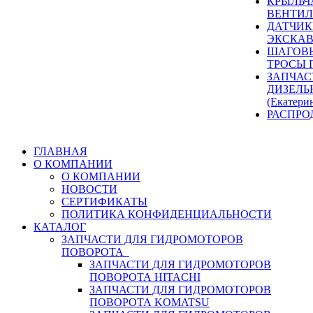
КРЫЛЬЧ
ВЕНТИЛ
ДАТЧИК
ЭКСКАВ
ШАГОВЫ
ТРОСЫ 
ЗАПЧАС
ДИЗЕЛЬ
(Екатери
РАСПРО
ГЛАВНАЯ
О КОМПАНИИ
О КОМПАНИИ
НОВОСТИ
СЕРТИФИКАТЫ
ПОЛИТИКА КОНФИДЕНЦИАЛЬНОСТИ
КАТАЛОГ
ЗАПЧАСТИ ДЛЯ ГИДРОМОТОРОВ
ПОВОРОТА
ЗАПЧАСТИ ДЛЯ ГИДРОМОТОРОВ
ПОВОРОТА HITACHI
ЗАПЧАСТИ ДЛЯ ГИДРОМОТОРОВ
ПОВОРОТА KOMATSU