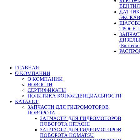
КРЫЛЬЧ
ВЕНТИЛ
ДАТЧИК
ЭКСКАВ
ШАГОВЫ
ТРОСЫ 
ЗАПЧАС
ДИЗЕЛЬ
(Екатери
РАСПРО
ГЛАВНАЯ
О КОМПАНИИ
О КОМПАНИИ
НОВОСТИ
СЕРТИФИКАТЫ
ПОЛИТИКА КОНФИДЕНЦИАЛЬНОСТИ
КАТАЛОГ
ЗАПЧАСТИ ДЛЯ ГИДРОМОТОРОВ
ПОВОРОТА
ЗАПЧАСТИ ДЛЯ ГИДРОМОТОРОВ
ПОВОРОТА HITACHI
ЗАПЧАСТИ ДЛЯ ГИДРОМОТОРОВ
ПОВОРОТА KOMATSU