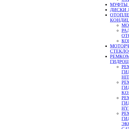
МУФТЫ
ДИСКИ 
ОТОПЛЕ
КОНДИ
МО
РА
ОТ
КО
МОТОР
СТЕКЛО
РЕМКО
ГИДРО
РЕ
ГИ
HI
РЕ
ГИ
KO
РЕ
ГИ
HY
РЕ
ГИ
ЭК
CA