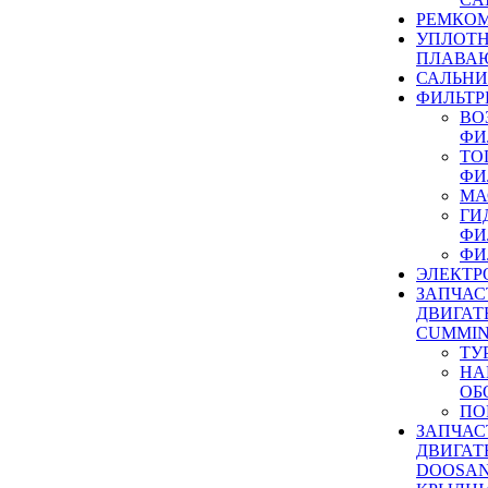
РЕМКОМ
УПЛОТ
ПЛАВА
САЛЬН
ФИЛЬТР
ВО
ФИ
ТО
ФИ
МА
ГИ
ФИ
ФИ
ЭЛЕКТР
ЗАПЧАС
ДВИГАТ
CUMMIN
ТУ
НА
ОБ
ПО
ЗАПЧАС
ДВИГАТ
DOOSAN