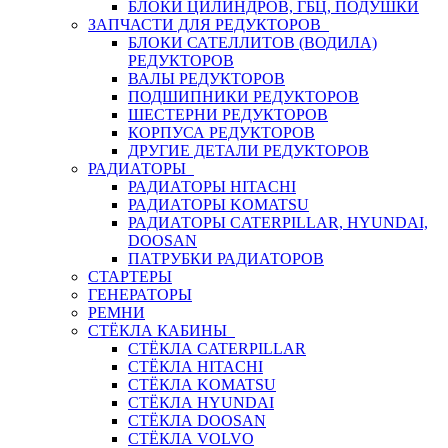
БЛОКИ ЦИЛИНДРОВ, ГБЦ, ПОДУШКИ
ЗАПЧАСТИ ДЛЯ РЕДУКТОРОВ
БЛОКИ САТЕЛЛИТОВ (ВОДИЛА)
РЕДУКТОРОВ
ВАЛЫ РЕДУКТОРОВ
ПОДШИПНИКИ РЕДУКТОРОВ
ШЕСТЕРНИ РЕДУКТОРОВ
КОРПУСА РЕДУКТОРОВ
ДРУГИЕ ДЕТАЛИ РЕДУКТОРОВ
РАДИАТОРЫ
РАДИАТОРЫ HITACHI
РАДИАТОРЫ KOMATSU
РАДИАТОРЫ CATERPILLAR, HYUNDAI,
DOOSAN
ПАТРУБКИ РАДИАТОРОВ
СТАРТЕРЫ
ГЕНЕРАТОРЫ
РЕМНИ
СТЁКЛА КАБИНЫ
СТЁКЛА CATERPILLAR
СТЁКЛА HITACHI
СТЁКЛА KOMATSU
СТЁКЛА HYUNDAI
СТЁКЛА DOOSAN
СТЁКЛА VOLVO