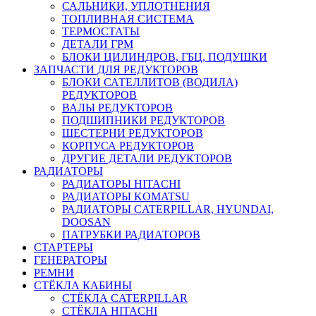
САЛЬНИКИ, УПЛОТНЕНИЯ
ТОПЛИВНАЯ СИСТЕМА
ТЕРМОСТАТЫ
ДЕТАЛИ ГРМ
БЛОКИ ЦИЛИНДРОВ, ГБЦ, ПОДУШКИ
ЗАПЧАСТИ ДЛЯ РЕДУКТОРОВ
БЛОКИ САТЕЛЛИТОВ (ВОДИЛА)
РЕДУКТОРОВ
ВАЛЫ РЕДУКТОРОВ
ПОДШИПНИКИ РЕДУКТОРОВ
ШЕСТЕРНИ РЕДУКТОРОВ
КОРПУСА РЕДУКТОРОВ
ДРУГИЕ ДЕТАЛИ РЕДУКТОРОВ
РАДИАТОРЫ
РАДИАТОРЫ HITACHI
РАДИАТОРЫ KOMATSU
РАДИАТОРЫ CATERPILLAR, HYUNDAI,
DOOSAN
ПАТРУБКИ РАДИАТОРОВ
СТАРТЕРЫ
ГЕНЕРАТОРЫ
РЕМНИ
СТЁКЛА КАБИНЫ
СТЁКЛА CATERPILLAR
СТЁКЛА HITACHI