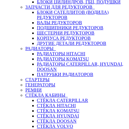
БЛОКИ ЦИЛИНДРОВ, ГБЦ, ПОДУШКИ
ЗАПЧАСТИ ДЛЯ РЕДУКТОРОВ
БЛОКИ САТЕЛЛИТОВ (ВОДИЛА)
РЕДУКТОРОВ
ВАЛЫ РЕДУКТОРОВ
ПОДШИПНИКИ РЕДУКТОРОВ
ШЕСТЕРНИ РЕДУКТОРОВ
КОРПУСА РЕДУКТОРОВ
ДРУГИЕ ДЕТАЛИ РЕДУКТОРОВ
РАДИАТОРЫ
РАДИАТОРЫ HITACHI
РАДИАТОРЫ KOMATSU
РАДИАТОРЫ CATERPILLAR, HYUNDAI,
DOOSAN
ПАТРУБКИ РАДИАТОРОВ
СТАРТЕРЫ
ГЕНЕРАТОРЫ
РЕМНИ
СТЁКЛА КАБИНЫ
СТЁКЛА CATERPILLAR
СТЁКЛА HITACHI
СТЁКЛА KOMATSU
СТЁКЛА HYUNDAI
СТЁКЛА DOOSAN
СТЁКЛА VOLVO