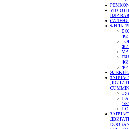
РЕМКОМ
УПЛОТ
ПЛАВА
САЛЬН
ФИЛЬТР
ВО
ФИ
ТО
ФИ
МА
ГИ
ФИ
ФИ
ЭЛЕКТР
ЗАПЧАС
ДВИГАТ
CUMMIN
ТУ
НА
ОБ
ПО
ЗАПЧАС
ДВИГАТ
DOOSAN