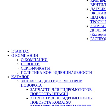
КРЫЛЬЧ
ВЕНТИЛ
ДАТЧИК
ЭКСКАВ
ШАГОВЫ
ТРОСЫ 
ЗАПЧАС
ДИЗЕЛЬ
(Екатери
РАСПРО
ГЛАВНАЯ
О КОМПАНИИ
О КОМПАНИИ
НОВОСТИ
СЕРТИФИКАТЫ
ПОЛИТИКА КОНФИДЕНЦИАЛЬНОСТИ
КАТАЛОГ
ЗАПЧАСТИ ДЛЯ ГИДРОМОТОРОВ
ПОВОРОТА
ЗАПЧАСТИ ДЛЯ ГИДРОМОТОРОВ
ПОВОРОТА HITACHI
ЗАПЧАСТИ ДЛЯ ГИДРОМОТОРОВ
ПОВОРОТА KOMATSU