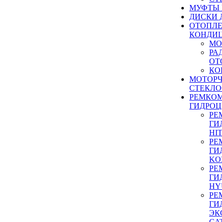
МУФТЫ
ДИСКИ 
ОТОПЛЕ
КОНДИ
МО
РА
ОТ
КО
МОТОР
СТЕКЛО
РЕМКО
ГИДРО
РЕ
ГИ
HI
РЕ
ГИ
KO
РЕ
ГИ
HY
РЕ
ГИ
ЭК
CA