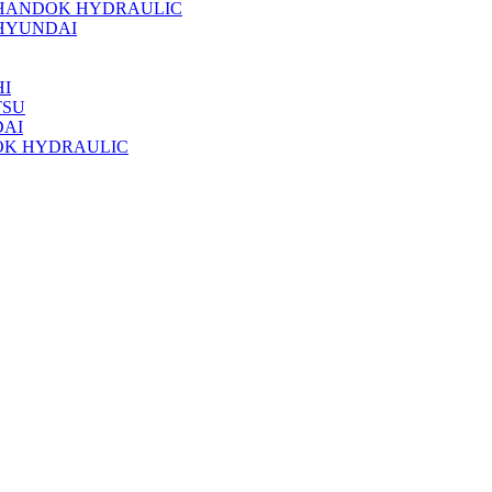
 HANDOK HYDRAULIC
HYUNDAI
I
TSU
DAI
OK HYDRAULIC