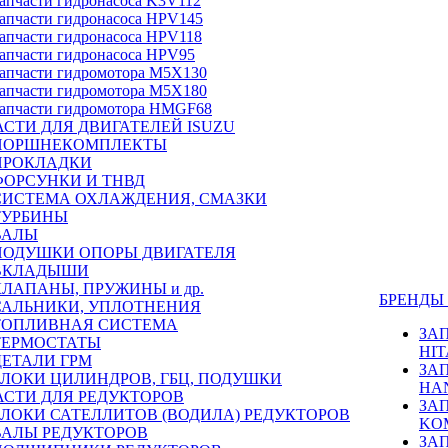
апчасти гидронасоса K3V112
апчасти гидронасоса HPV145
апчасти гидронасоса HPV118
апчасти гидронасоса HPV95
апчасти гидромотора M5X130
апчасти гидромотора M5X180
апчасти гидромотора HMGF68
СТИ ДЛЯ ДВИГАТЕЛЕЙ ISUZU
ПОРШНЕКОМПЛЕКТЫ
ПРОКЛАДКИ
ФОРСУНКИ И ТНВД
СИСТЕМА ОХЛАЖДЕНИЯ, СМАЗКИ
ТУРБИНЫ
ВАЛЫ
ПОДУШКИ ОПОРЫ ДВИГАТЕЛЯ
ВКЛАДЫШИ
КЛАПАНЫ, ПРУЖИНЫ и др.
БРЕНД
САЛЬНИКИ, УПЛОТНЕНИЯ
ТОПЛИВНАЯ СИСТЕМА
ЗА
ТЕРМОСТАТЫ
HIT
ДЕТАЛИ ГРМ
ЗА
БЛОКИ ЦИЛИНДРОВ, ГБЦ, ПОДУШКИ
HA
АСТИ ДЛЯ РЕДУКТОРОВ
ЗА
БЛОКИ САТЕЛЛИТОВ (ВОДИЛА) РЕДУКТОРОВ
KO
ВАЛЫ РЕДУКТОРОВ
ЗА