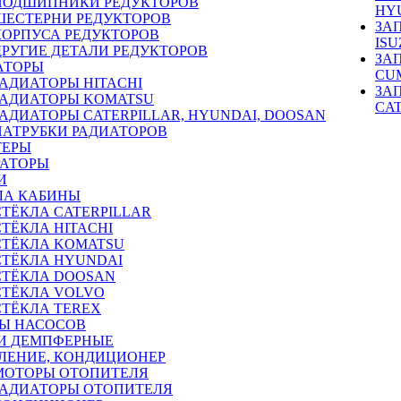
ПОДШИПНИКИ РЕДУКТОРОВ
HY
ШЕСТЕРНИ РЕДУКТОРОВ
ЗА
КОРПУСА РЕДУКТОРОВ
ISU
ДРУГИЕ ДЕТАЛИ РЕДУКТОРОВ
ЗА
АТОРЫ
CU
РАДИАТОРЫ HITACHI
ЗА
РАДИАТОРЫ KOMATSU
CA
РАДИАТОРЫ CATERPILLAR, HYUNDAI, DOOSAN
ПАТРУБКИ РАДИАТОРОВ
ТЕРЫ
РАТОРЫ
И
ЛА КАБИНЫ
СТЁКЛА CATERPILLAR
СТЁКЛА HITACHI
СТЁКЛА KOMATSU
СТЁКЛА HYUNDAI
СТЁКЛА DOOSAN
СТЁКЛА VOLVO
СТЁКЛА TEREX
Ы НАСОСОВ
И ДЕМПФЕРНЫЕ
ЛЕНИЕ, КОНДИЦИОНЕР
МОТОРЫ ОТОПИТЕЛЯ
РАДИАТОРЫ ОТОПИТЕЛЯ