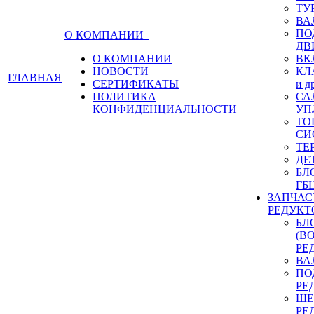
ТУ
ВА
ПО
О КОМПАНИИ
ДВ
О КОМПАНИИ
ВК
НОВОСТИ
КЛ
ГЛАВНАЯ
СЕРТИФИКАТЫ
и д
ПОЛИТИКА
СА
КОНФИДЕНЦИАЛЬНОСТИ
УП
ТО
СИ
ТЕ
ДЕ
БЛ
ГБ
ЗАПЧАС
РЕДУКТ
БЛ
(В
РЕ
ВА
ПО
РЕ
ШЕ
РЕ