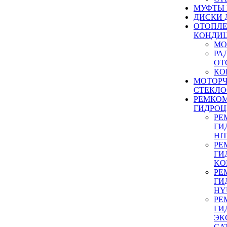
МУФТЫ
ДИСКИ 
ОТОПЛЕ
КОНДИ
МО
РА
ОТ
КО
МОТОР
СТЕКЛО
РЕМКО
ГИДРО
РЕ
ГИ
HI
РЕ
ГИ
KO
РЕ
ГИ
HY
РЕ
ГИ
ЭК
CA