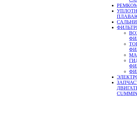
РЕМКОМ
УПЛОТ
ПЛАВА
САЛЬН
ФИЛЬТР
ВО
ФИ
ТО
ФИ
МА
ГИ
ФИ
ФИ
ЭЛЕКТР
ЗАПЧАС
ДВИГАТ
CUMMIN