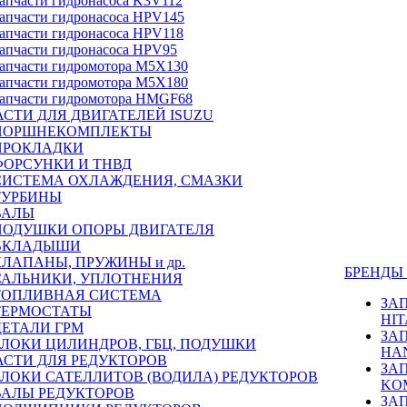
апчасти гидронасоса K3V112
апчасти гидронасоса HPV145
апчасти гидронасоса HPV118
апчасти гидронасоса HPV95
апчасти гидромотора M5X130
апчасти гидромотора M5X180
апчасти гидромотора HMGF68
СТИ ДЛЯ ДВИГАТЕЛЕЙ ISUZU
ПОРШНЕКОМПЛЕКТЫ
ПРОКЛАДКИ
ФОРСУНКИ И ТНВД
СИСТЕМА ОХЛАЖДЕНИЯ, СМАЗКИ
ТУРБИНЫ
ВАЛЫ
ПОДУШКИ ОПОРЫ ДВИГАТЕЛЯ
ВКЛАДЫШИ
КЛАПАНЫ, ПРУЖИНЫ и др.
БРЕНД
САЛЬНИКИ, УПЛОТНЕНИЯ
ТОПЛИВНАЯ СИСТЕМА
ЗА
ТЕРМОСТАТЫ
HIT
ДЕТАЛИ ГРМ
ЗА
БЛОКИ ЦИЛИНДРОВ, ГБЦ, ПОДУШКИ
HA
АСТИ ДЛЯ РЕДУКТОРОВ
ЗА
БЛОКИ САТЕЛЛИТОВ (ВОДИЛА) РЕДУКТОРОВ
KO
ВАЛЫ РЕДУКТОРОВ
ЗА