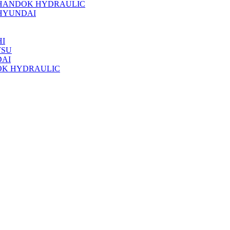
 HANDOK HYDRAULIC
HYUNDAI
I
TSU
DAI
OK HYDRAULIC