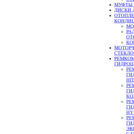
МУФТЫ
ДИСКИ 
ОТОПЛЕ
КОНДИ
МО
РА
ОТ
КО
МОТОР
СТЕКЛО
РЕМКО
ГИДРО
РЕ
ГИ
HI
РЕ
ГИ
KO
РЕ
ГИ
HY
РЕ
ГИ
ЭК
CA