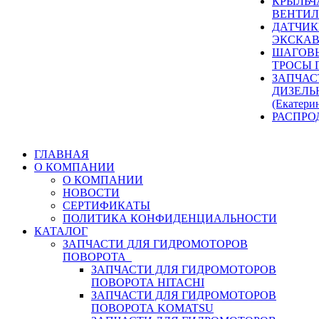
КРЫЛЬЧ
ВЕНТИЛ
ДАТЧИК
ЭКСКАВ
ШАГОВЫ
ТРОСЫ 
ЗАПЧАС
ДИЗЕЛЬ
(Екатери
РАСПРО
ГЛАВНАЯ
О КОМПАНИИ
О КОМПАНИИ
НОВОСТИ
СЕРТИФИКАТЫ
ПОЛИТИКА КОНФИДЕНЦИАЛЬНОСТИ
КАТАЛОГ
ЗАПЧАСТИ ДЛЯ ГИДРОМОТОРОВ
ПОВОРОТА
ЗАПЧАСТИ ДЛЯ ГИДРОМОТОРОВ
ПОВОРОТА HITACHI
ЗАПЧАСТИ ДЛЯ ГИДРОМОТОРОВ
ПОВОРОТА KOMATSU