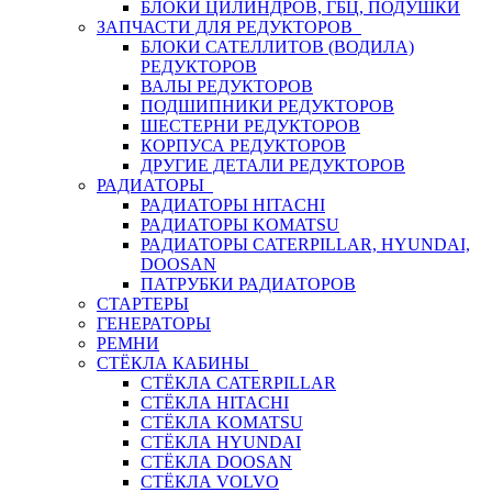
БЛОКИ ЦИЛИНДРОВ, ГБЦ, ПОДУШКИ
ЗАПЧАСТИ ДЛЯ РЕДУКТОРОВ
БЛОКИ САТЕЛЛИТОВ (ВОДИЛА)
РЕДУКТОРОВ
ВАЛЫ РЕДУКТОРОВ
ПОДШИПНИКИ РЕДУКТОРОВ
ШЕСТЕРНИ РЕДУКТОРОВ
КОРПУСА РЕДУКТОРОВ
ДРУГИЕ ДЕТАЛИ РЕДУКТОРОВ
РАДИАТОРЫ
РАДИАТОРЫ HITACHI
РАДИАТОРЫ KOMATSU
РАДИАТОРЫ CATERPILLAR, HYUNDAI,
DOOSAN
ПАТРУБКИ РАДИАТОРОВ
СТАРТЕРЫ
ГЕНЕРАТОРЫ
РЕМНИ
СТЁКЛА КАБИНЫ
СТЁКЛА CATERPILLAR
СТЁКЛА HITACHI
СТЁКЛА KOMATSU
СТЁКЛА HYUNDAI
СТЁКЛА DOOSAN
СТЁКЛА VOLVO