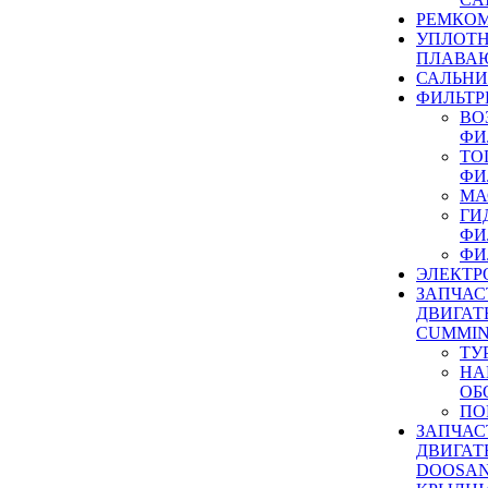
РЕМКОМ
УПЛОТ
ПЛАВА
САЛЬН
ФИЛЬТР
ВО
ФИ
ТО
ФИ
МА
ГИ
ФИ
ФИ
ЭЛЕКТР
ЗАПЧАС
ДВИГАТ
CUMMIN
ТУ
НА
ОБ
ПО
ЗАПЧАС
ДВИГАТ
DOOSAN