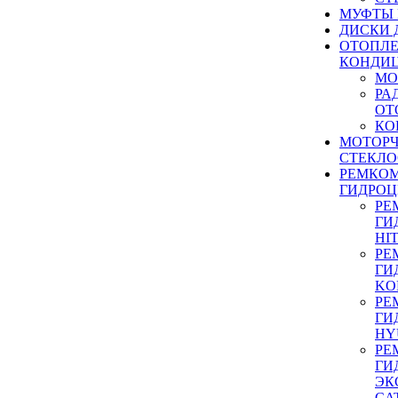
МУФТЫ
ДИСКИ 
ОТОПЛЕ
КОНДИ
МО
РА
ОТ
КО
МОТОР
СТЕКЛО
РЕМКО
ГИДРО
РЕ
ГИ
HI
РЕ
ГИ
KO
РЕ
ГИ
HY
РЕ
ГИ
ЭК
CA