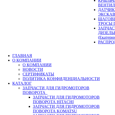
КРЫЛЬЧ
ВЕНТИЛ
ДАТЧИК
ЭКСКАВ
ШАГОВЫ
ТРОСЫ 
ЗАПЧАС
ДИЗЕЛЬ
(Екатери
РАСПРО
ГЛАВНАЯ
О КОМПАНИИ
О КОМПАНИИ
НОВОСТИ
СЕРТИФИКАТЫ
ПОЛИТИКА КОНФИДЕНЦИАЛЬНОСТИ
КАТАЛОГ
ЗАПЧАСТИ ДЛЯ ГИДРОМОТОРОВ
ПОВОРОТА
ЗАПЧАСТИ ДЛЯ ГИДРОМОТОРОВ
ПОВОРОТА HITACHI
ЗАПЧАСТИ ДЛЯ ГИДРОМОТОРОВ
ПОВОРОТА KOMATSU