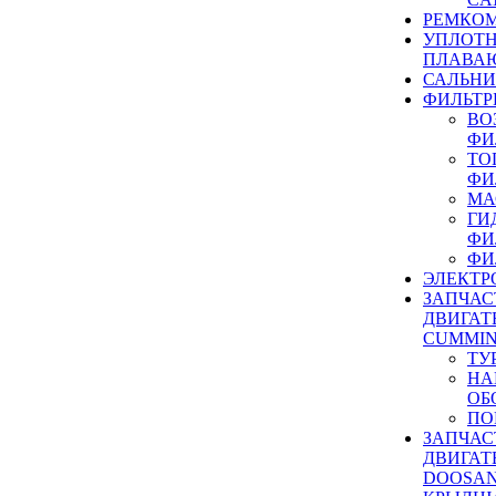
РЕМКОМ
УПЛОТ
ПЛАВА
САЛЬН
ФИЛЬТР
ВО
ФИ
ТО
ФИ
МА
ГИ
ФИ
ФИ
ЭЛЕКТР
ЗАПЧАС
ДВИГАТ
CUMMIN
ТУ
НА
ОБ
ПО
ЗАПЧАС
ДВИГАТ
DOOSAN