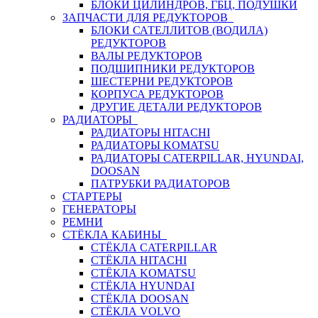
БЛОКИ ЦИЛИНДРОВ, ГБЦ, ПОДУШКИ
ЗАПЧАСТИ ДЛЯ РЕДУКТОРОВ
БЛОКИ САТЕЛЛИТОВ (ВОДИЛА)
РЕДУКТОРОВ
ВАЛЫ РЕДУКТОРОВ
ПОДШИПНИКИ РЕДУКТОРОВ
ШЕСТЕРНИ РЕДУКТОРОВ
КОРПУСА РЕДУКТОРОВ
ДРУГИЕ ДЕТАЛИ РЕДУКТОРОВ
РАДИАТОРЫ
РАДИАТОРЫ HITACHI
РАДИАТОРЫ KOMATSU
РАДИАТОРЫ CATERPILLAR, HYUNDAI,
DOOSAN
ПАТРУБКИ РАДИАТОРОВ
СТАРТЕРЫ
ГЕНЕРАТОРЫ
РЕМНИ
СТЁКЛА КАБИНЫ
СТЁКЛА CATERPILLAR
СТЁКЛА HITACHI
СТЁКЛА KOMATSU
СТЁКЛА HYUNDAI
СТЁКЛА DOOSAN
СТЁКЛА VOLVO