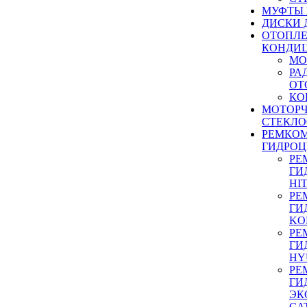
МУФТЫ
ДИСКИ 
ОТОПЛЕ
КОНДИ
МО
РА
ОТ
КО
МОТОР
СТЕКЛО
РЕМКО
ГИДРО
РЕ
ГИ
HI
РЕ
ГИ
KO
РЕ
ГИ
HY
РЕ
ГИ
ЭК
CA