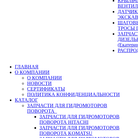
КРЫЛЬЧ
ВЕНТИЛ
ДАТЧИК
ЭКСКАВ
ШАГОВЫ
ТРОСЫ 
ЗАПЧАС
ДИЗЕЛЬ
(Екатери
РАСПРО
ГЛАВНАЯ
О КОМПАНИИ
О КОМПАНИИ
НОВОСТИ
СЕРТИФИКАТЫ
ПОЛИТИКА КОНФИДЕНЦИАЛЬНОСТИ
КАТАЛОГ
ЗАПЧАСТИ ДЛЯ ГИДРОМОТОРОВ
ПОВОРОТА
ЗАПЧАСТИ ДЛЯ ГИДРОМОТОРОВ
ПОВОРОТА HITACHI
ЗАПЧАСТИ ДЛЯ ГИДРОМОТОРОВ
ПОВОРОТА KOMATSU