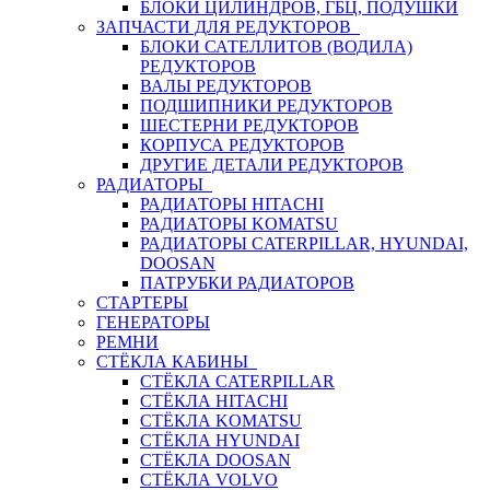
БЛОКИ ЦИЛИНДРОВ, ГБЦ, ПОДУШКИ
ЗАПЧАСТИ ДЛЯ РЕДУКТОРОВ
БЛОКИ САТЕЛЛИТОВ (ВОДИЛА)
РЕДУКТОРОВ
ВАЛЫ РЕДУКТОРОВ
ПОДШИПНИКИ РЕДУКТОРОВ
ШЕСТЕРНИ РЕДУКТОРОВ
КОРПУСА РЕДУКТОРОВ
ДРУГИЕ ДЕТАЛИ РЕДУКТОРОВ
РАДИАТОРЫ
РАДИАТОРЫ HITACHI
РАДИАТОРЫ KOMATSU
РАДИАТОРЫ CATERPILLAR, HYUNDAI,
DOOSAN
ПАТРУБКИ РАДИАТОРОВ
СТАРТЕРЫ
ГЕНЕРАТОРЫ
РЕМНИ
СТЁКЛА КАБИНЫ
СТЁКЛА CATERPILLAR
СТЁКЛА HITACHI
СТЁКЛА KOMATSU
СТЁКЛА HYUNDAI
СТЁКЛА DOOSAN
СТЁКЛА VOLVO