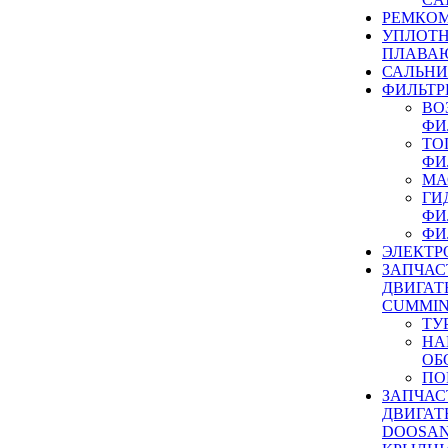
РЕМКОМ
УПЛОТ
ПЛАВА
САЛЬН
ФИЛЬТР
ВО
ФИ
ТО
ФИ
МА
ГИ
ФИ
ФИ
ЭЛЕКТР
ЗАПЧАС
ДВИГАТ
CUMMIN
ТУ
НА
ОБ
ПО
ЗАПЧАС
ДВИГАТ
DOOSAN