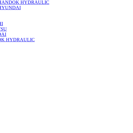
 HANDOK HYDRAULIC
HYUNDAI
I
TSU
DAI
OK HYDRAULIC