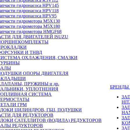
апчасти гидронасоса K3V112
апчасти гидронасоса HPV145
апчасти гидронасоса HPV118
апчасти гидронасоса HPV95
апчасти гидромотора M5X130
апчасти гидромотора M5X180
апчасти гидромотора HMGF68
СТИ ДЛЯ ДВИГАТЕЛЕЙ ISUZU
ПОРШНЕКОМПЛЕКТЫ
ПРОКЛАДКИ
ФОРСУНКИ И ТНВД
СИСТЕМА ОХЛАЖДЕНИЯ, СМАЗКИ
ТУРБИНЫ
ВАЛЫ
ПОДУШКИ ОПОРЫ ДВИГАТЕЛЯ
ВКЛАДЫШИ
КЛАПАНЫ, ПРУЖИНЫ и др.
БРЕНД
САЛЬНИКИ, УПЛОТНЕНИЯ
ТОПЛИВНАЯ СИСТЕМА
ЗА
ТЕРМОСТАТЫ
HIT
ДЕТАЛИ ГРМ
ЗА
БЛОКИ ЦИЛИНДРОВ, ГБЦ, ПОДУШКИ
HA
АСТИ ДЛЯ РЕДУКТОРОВ
ЗА
БЛОКИ САТЕЛЛИТОВ (ВОДИЛА) РЕДУКТОРОВ
KO
ВАЛЫ РЕДУКТОРОВ
ЗА