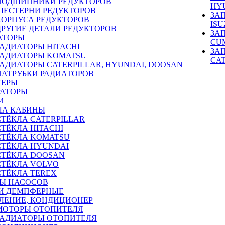
ПОДШИПНИКИ РЕДУКТОРОВ
HY
ШЕСТЕРНИ РЕДУКТОРОВ
ЗА
КОРПУСА РЕДУКТОРОВ
ISU
ДРУГИЕ ДЕТАЛИ РЕДУКТОРОВ
ЗА
АТОРЫ
CU
РАДИАТОРЫ HITACHI
ЗА
РАДИАТОРЫ KOMATSU
CA
РАДИАТОРЫ CATERPILLAR, HYUNDAI, DOOSAN
ПАТРУБКИ РАДИАТОРОВ
ТЕРЫ
РАТОРЫ
И
ЛА КАБИНЫ
СТЁКЛА CATERPILLAR
СТЁКЛА HITACHI
СТЁКЛА KOMATSU
СТЁКЛА HYUNDAI
СТЁКЛА DOOSAN
СТЁКЛА VOLVO
СТЁКЛА TEREX
Ы НАСОСОВ
И ДЕМПФЕРНЫЕ
ЛЕНИЕ, КОНДИЦИОНЕР
МОТОРЫ ОТОПИТЕЛЯ
РАДИАТОРЫ ОТОПИТЕЛЯ