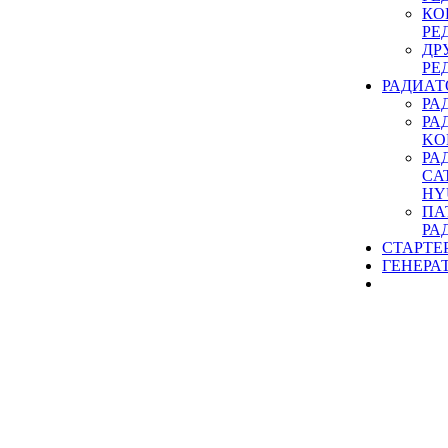
КО
РЕ
ДР
РЕ
РАДИАТ
РА
РА
KO
РА
CA
HY
ПА
РА
СТАРТЕ
ГЕНЕРА