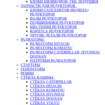
БЛОКИ ЦИЛИНДРОВ, ГБЦ, ПОДУШКИ
ЗАПЧАСТИ ДЛЯ РЕДУКТОРОВ
БЛОКИ САТЕЛЛИТОВ (ВОДИЛА)
РЕДУКТОРОВ
ВАЛЫ РЕДУКТОРОВ
ПОДШИПНИКИ РЕДУКТОРОВ
ШЕСТЕРНИ РЕДУКТОРОВ
КОРПУСА РЕДУКТОРОВ
ДРУГИЕ ДЕТАЛИ РЕДУКТОРОВ
РАДИАТОРЫ
РАДИАТОРЫ HITACHI
РАДИАТОРЫ KOMATSU
РАДИАТОРЫ CATERPILLAR, HYUNDAI,
DOOSAN
ПАТРУБКИ РАДИАТОРОВ
СТАРТЕРЫ
ГЕНЕРАТОРЫ
РЕМНИ
СТЁКЛА КАБИНЫ
СТЁКЛА CATERPILLAR
СТЁКЛА HITACHI
СТЁКЛА KOMATSU
СТЁКЛА HYUNDAI
СТЁКЛА DOOSAN
СТЁКЛА VOLVO