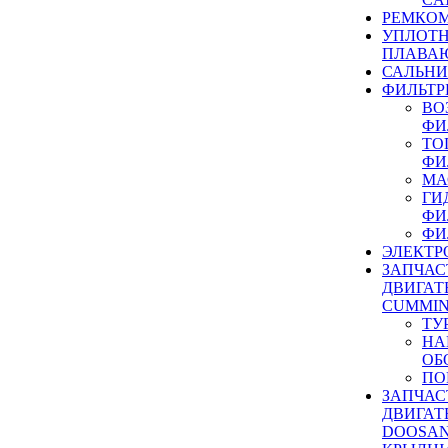
РЕМКОМ
УПЛОТ
ПЛАВА
САЛЬН
ФИЛЬТР
ВО
ФИ
ТО
ФИ
МА
ГИ
ФИ
ФИ
ЭЛЕКТР
ЗАПЧАС
ДВИГАТ
CUMMIN
ТУ
НА
ОБ
ПО
ЗАПЧАС
ДВИГАТ
DOOSAN