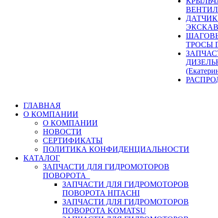
КРЫЛЬЧ
ВЕНТИЛ
ДАТЧИК
ЭКСКАВ
ШАГОВЫ
ТРОСЫ 
ЗАПЧАС
ДИЗЕЛЬ
(Екатери
РАСПРО
ГЛАВНАЯ
О КОМПАНИИ
О КОМПАНИИ
НОВОСТИ
СЕРТИФИКАТЫ
ПОЛИТИКА КОНФИДЕНЦИАЛЬНОСТИ
КАТАЛОГ
ЗАПЧАСТИ ДЛЯ ГИДРОМОТОРОВ
ПОВОРОТА
ЗАПЧАСТИ ДЛЯ ГИДРОМОТОРОВ
ПОВОРОТА HITACHI
ЗАПЧАСТИ ДЛЯ ГИДРОМОТОРОВ
ПОВОРОТА KOMATSU