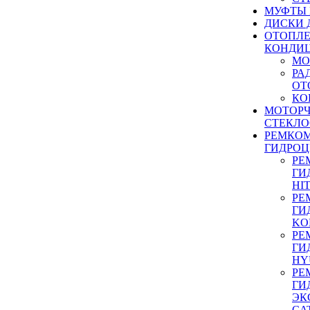
МУФТЫ
ДИСКИ 
ОТОПЛЕ
КОНДИ
МО
РА
ОТ
КО
МОТОР
СТЕКЛО
РЕМКО
ГИДРО
РЕ
ГИ
HI
РЕ
ГИ
KO
РЕ
ГИ
HY
РЕ
ГИ
ЭК
CA