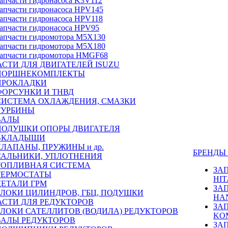
апчасти гидронасоса K3V112
апчасти гидронасоса HPV145
апчасти гидронасоса HPV118
апчасти гидронасоса HPV95
апчасти гидромотора M5X130
апчасти гидромотора M5X180
апчасти гидромотора HMGF68
СТИ ДЛЯ ДВИГАТЕЛЕЙ ISUZU
ПОРШНЕКОМПЛЕКТЫ
ПРОКЛАДКИ
ФОРСУНКИ И ТНВД
СИСТЕМА ОХЛАЖДЕНИЯ, СМАЗКИ
ТУРБИНЫ
ВАЛЫ
ПОДУШКИ ОПОРЫ ДВИГАТЕЛЯ
ВКЛАДЫШИ
КЛАПАНЫ, ПРУЖИНЫ и др.
БРЕНД
САЛЬНИКИ, УПЛОТНЕНИЯ
ТОПЛИВНАЯ СИСТЕМА
ЗА
ТЕРМОСТАТЫ
HIT
ДЕТАЛИ ГРМ
ЗА
БЛОКИ ЦИЛИНДРОВ, ГБЦ, ПОДУШКИ
HA
АСТИ ДЛЯ РЕДУКТОРОВ
ЗА
БЛОКИ САТЕЛЛИТОВ (ВОДИЛА) РЕДУКТОРОВ
KO
ВАЛЫ РЕДУКТОРОВ
ЗА