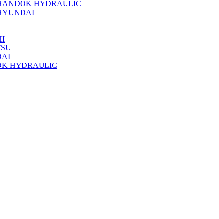
 HANDOK HYDRAULIC
HYUNDAI
I
TSU
DAI
OK HYDRAULIC