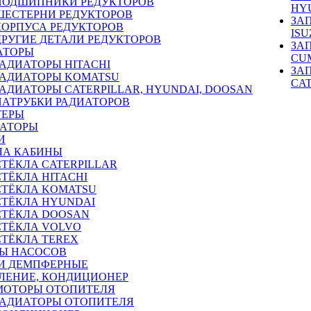
ПОДШИПНИКИ РЕДУКТОРОВ
HY
ШЕСТЕРНИ РЕДУКТОРОВ
ЗА
КОРПУСА РЕДУКТОРОВ
ISU
ДРУГИЕ ДЕТАЛИ РЕДУКТОРОВ
ЗА
АТОРЫ
CU
РАДИАТОРЫ HITACHI
ЗА
РАДИАТОРЫ KOMATSU
CA
РАДИАТОРЫ CATERPILLAR, HYUNDAI, DOOSAN
ПАТРУБКИ РАДИАТОРОВ
ТЕРЫ
РАТОРЫ
И
ЛА КАБИНЫ
СТЁКЛА CATERPILLAR
СТЁКЛА HITACHI
СТЁКЛА KOMATSU
СТЁКЛА HYUNDAI
СТЁКЛА DOOSAN
СТЁКЛА VOLVO
СТЁКЛА TEREX
Ы НАСОСОВ
И ДЕМПФЕРНЫЕ
ЛЕНИЕ, КОНДИЦИОНЕР
МОТОРЫ ОТОПИТЕЛЯ
РАДИАТОРЫ ОТОПИТЕЛЯ