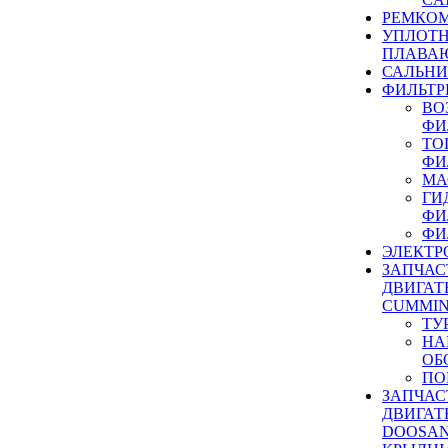
РЕМКОМ
УПЛОТ
ПЛАВА
САЛЬН
ФИЛЬТР
ВО
ФИ
ТО
ФИ
МА
ГИ
ФИ
ФИ
ЭЛЕКТР
ЗАПЧАС
ДВИГАТ
CUMMIN
ТУ
НА
ОБ
ПО
ЗАПЧАС
ДВИГАТ
DOOSAN