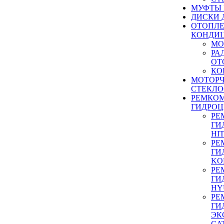
МУФТЫ
ДИСКИ 
ОТОПЛЕ
КОНДИ
МО
РА
ОТ
КО
МОТОР
СТЕКЛО
РЕМКО
ГИДРО
РЕ
ГИ
HI
РЕ
ГИ
KO
РЕ
ГИ
HY
РЕ
ГИ
ЭК
CA