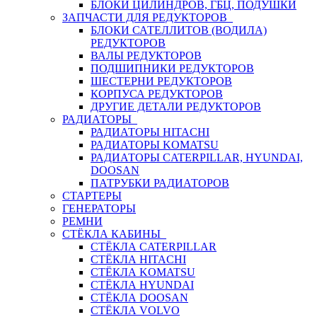
БЛОКИ ЦИЛИНДРОВ, ГБЦ, ПОДУШКИ
ЗАПЧАСТИ ДЛЯ РЕДУКТОРОВ
БЛОКИ САТЕЛЛИТОВ (ВОДИЛА)
РЕДУКТОРОВ
ВАЛЫ РЕДУКТОРОВ
ПОДШИПНИКИ РЕДУКТОРОВ
ШЕСТЕРНИ РЕДУКТОРОВ
КОРПУСА РЕДУКТОРОВ
ДРУГИЕ ДЕТАЛИ РЕДУКТОРОВ
РАДИАТОРЫ
РАДИАТОРЫ HITACHI
РАДИАТОРЫ KOMATSU
РАДИАТОРЫ CATERPILLAR, HYUNDAI,
DOOSAN
ПАТРУБКИ РАДИАТОРОВ
СТАРТЕРЫ
ГЕНЕРАТОРЫ
РЕМНИ
СТЁКЛА КАБИНЫ
СТЁКЛА CATERPILLAR
СТЁКЛА HITACHI
СТЁКЛА KOMATSU
СТЁКЛА HYUNDAI
СТЁКЛА DOOSAN
СТЁКЛА VOLVO