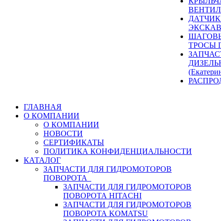
КРЫЛЬЧ
ВЕНТИЛ
ДАТЧИК
ЭКСКАВ
ШАГОВЫ
ТРОСЫ 
ЗАПЧАС
ДИЗЕЛЬ
(Екатери
РАСПРО
ГЛАВНАЯ
О КОМПАНИИ
О КОМПАНИИ
НОВОСТИ
СЕРТИФИКАТЫ
ПОЛИТИКА КОНФИДЕНЦИАЛЬНОСТИ
КАТАЛОГ
ЗАПЧАСТИ ДЛЯ ГИДРОМОТОРОВ
ПОВОРОТА
ЗАПЧАСТИ ДЛЯ ГИДРОМОТОРОВ
ПОВОРОТА HITACHI
ЗАПЧАСТИ ДЛЯ ГИДРОМОТОРОВ
ПОВОРОТА KOMATSU