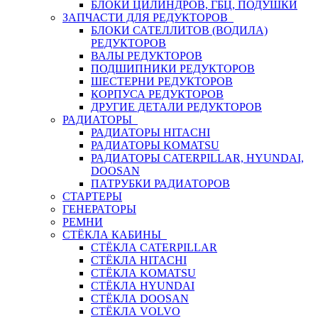
БЛОКИ ЦИЛИНДРОВ, ГБЦ, ПОДУШКИ
ЗАПЧАСТИ ДЛЯ РЕДУКТОРОВ
БЛОКИ САТЕЛЛИТОВ (ВОДИЛА)
РЕДУКТОРОВ
ВАЛЫ РЕДУКТОРОВ
ПОДШИПНИКИ РЕДУКТОРОВ
ШЕСТЕРНИ РЕДУКТОРОВ
КОРПУСА РЕДУКТОРОВ
ДРУГИЕ ДЕТАЛИ РЕДУКТОРОВ
РАДИАТОРЫ
РАДИАТОРЫ HITACHI
РАДИАТОРЫ KOMATSU
РАДИАТОРЫ CATERPILLAR, HYUNDAI,
DOOSAN
ПАТРУБКИ РАДИАТОРОВ
СТАРТЕРЫ
ГЕНЕРАТОРЫ
РЕМНИ
СТЁКЛА КАБИНЫ
СТЁКЛА CATERPILLAR
СТЁКЛА HITACHI
СТЁКЛА KOMATSU
СТЁКЛА HYUNDAI
СТЁКЛА DOOSAN
СТЁКЛА VOLVO