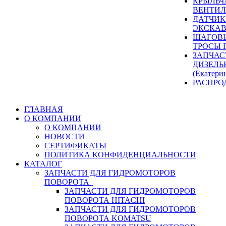
КРЫЛЬЧ
ВЕНТИЛ
ДАТЧИК
ЭКСКАВ
ШАГОВЫ
ТРОСЫ 
ЗАПЧАС
ДИЗЕЛЬ
(Екатери
РАСПРО
ГЛАВНАЯ
О КОМПАНИИ
О КОМПАНИИ
НОВОСТИ
СЕРТИФИКАТЫ
ПОЛИТИКА КОНФИДЕНЦИАЛЬНОСТИ
КАТАЛОГ
ЗАПЧАСТИ ДЛЯ ГИДРОМОТОРОВ
ПОВОРОТА
ЗАПЧАСТИ ДЛЯ ГИДРОМОТОРОВ
ПОВОРОТА HITACHI
ЗАПЧАСТИ ДЛЯ ГИДРОМОТОРОВ
ПОВОРОТА KOMATSU