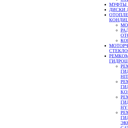
МУФТЫ
ДИСКИ 
ОТОПЛЕ
КОНДИ
МО
РА
ОТ
КО
МОТОР
СТЕКЛО
РЕМКО
ГИДРО
РЕ
ГИ
HI
РЕ
ГИ
KO
РЕ
ГИ
HY
РЕ
ГИ
ЭК
CA