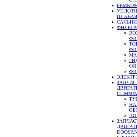
РЕМКОМ
УПЛОТ
ПЛАВА
САЛЬН
ФИЛЬТР
ВО
ФИ
ТО
ФИ
МА
ГИ
ФИ
ФИ
ЭЛЕКТР
ЗАПЧАС
ДВИГАТ
CUMMIN
ТУ
НА
ОБ
ПО
ЗАПЧАС
ДВИГАТ
DOOSAN