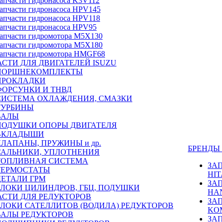
апчасти гидронасоса K3V112
апчасти гидронасоса HPV145
апчасти гидронасоса HPV118
апчасти гидронасоса HPV95
апчасти гидромотора M5X130
апчасти гидромотора M5X180
апчасти гидромотора HMGF68
СТИ ДЛЯ ДВИГАТЕЛЕЙ ISUZU
ПОРШНЕКОМПЛЕКТЫ
ПРОКЛАДКИ
ФОРСУНКИ И ТНВД
СИСТЕМА ОХЛАЖДЕНИЯ, СМАЗКИ
ТУРБИНЫ
ВАЛЫ
ПОДУШКИ ОПОРЫ ДВИГАТЕЛЯ
ВКЛАДЫШИ
КЛАПАНЫ, ПРУЖИНЫ и др.
БРЕНД
САЛЬНИКИ, УПЛОТНЕНИЯ
ТОПЛИВНАЯ СИСТЕМА
ЗА
ТЕРМОСТАТЫ
HIT
ДЕТАЛИ ГРМ
ЗА
БЛОКИ ЦИЛИНДРОВ, ГБЦ, ПОДУШКИ
HA
АСТИ ДЛЯ РЕДУКТОРОВ
ЗА
БЛОКИ САТЕЛЛИТОВ (ВОДИЛА) РЕДУКТОРОВ
KO
ВАЛЫ РЕДУКТОРОВ
ЗА