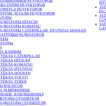
ПОДШИПНИКИ РЕДУКТОРОВ
HY
ШЕСТЕРНИ РЕДУКТОРОВ
ЗА
КОРПУСА РЕДУКТОРОВ
ISU
ДРУГИЕ ДЕТАЛИ РЕДУКТОРОВ
ЗА
АТОРЫ
CU
РАДИАТОРЫ HITACHI
ЗА
РАДИАТОРЫ KOMATSU
CA
РАДИАТОРЫ CATERPILLAR, HYUNDAI, DOOSAN
ПАТРУБКИ РАДИАТОРОВ
ТЕРЫ
РАТОРЫ
И
ЛА КАБИНЫ
СТЁКЛА CATERPILLAR
СТЁКЛА HITACHI
СТЁКЛА KOMATSU
СТЁКЛА HYUNDAI
СТЁКЛА DOOSAN
СТЁКЛА VOLVO
СТЁКЛА TEREX
Ы НАСОСОВ
И ДЕМПФЕРНЫЕ
ЛЕНИЕ, КОНДИЦИОНЕР
МОТОРЫ ОТОПИТЕЛЯ
РАДИАТОРЫ ОТОПИТЕЛЯ