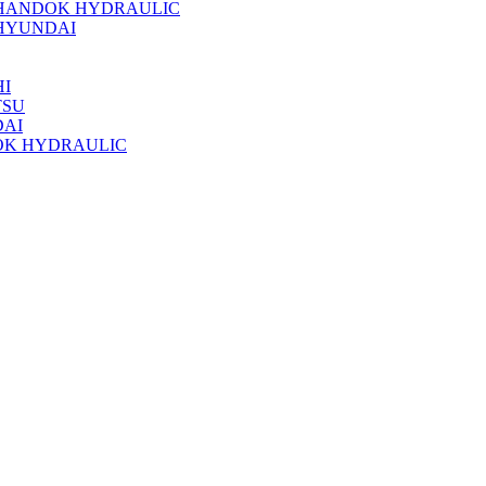
 HANDOK HYDRAULIC
HYUNDAI
I
TSU
DAI
OK HYDRAULIC