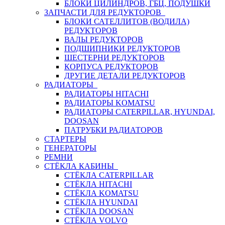
БЛОКИ ЦИЛИНДРОВ, ГБЦ, ПОДУШКИ
ЗАПЧАСТИ ДЛЯ РЕДУКТОРОВ
БЛОКИ САТЕЛЛИТОВ (ВОДИЛА)
РЕДУКТОРОВ
ВАЛЫ РЕДУКТОРОВ
ПОДШИПНИКИ РЕДУКТОРОВ
ШЕСТЕРНИ РЕДУКТОРОВ
КОРПУСА РЕДУКТОРОВ
ДРУГИЕ ДЕТАЛИ РЕДУКТОРОВ
РАДИАТОРЫ
РАДИАТОРЫ HITACHI
РАДИАТОРЫ KOMATSU
РАДИАТОРЫ CATERPILLAR, HYUNDAI,
DOOSAN
ПАТРУБКИ РАДИАТОРОВ
СТАРТЕРЫ
ГЕНЕРАТОРЫ
РЕМНИ
СТЁКЛА КАБИНЫ
СТЁКЛА CATERPILLAR
СТЁКЛА HITACHI
СТЁКЛА KOMATSU
СТЁКЛА HYUNDAI
СТЁКЛА DOOSAN
СТЁКЛА VOLVO