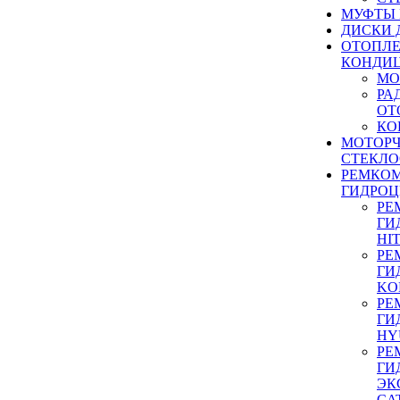
МУФТЫ
ДИСКИ 
ОТОПЛЕ
КОНДИ
МО
РА
ОТ
КО
МОТОР
СТЕКЛО
РЕМКО
ГИДРО
РЕ
ГИ
HI
РЕ
ГИ
KO
РЕ
ГИ
HY
РЕ
ГИ
ЭК
CA