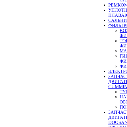
РЕМКОМ
УПЛОТ
ПЛАВА
САЛЬН
ФИЛЬТР
ВО
ФИ
ТО
ФИ
МА
ГИ
ФИ
ФИ
ЭЛЕКТР
ЗАПЧАС
ДВИГАТ
CUMMIN
ТУ
НА
ОБ
ПО
ЗАПЧАС
ДВИГАТ
DOOSAN