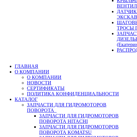
КРЫЛЬЧ
ВЕНТИЛ
ДАТЧИК
ЭКСКАВ
ШАГОВЫ
ТРОСЫ 
ЗАПЧАС
ДИЗЕЛЬ
(Екатери
РАСПРО
ГЛАВНАЯ
О КОМПАНИИ
О КОМПАНИИ
НОВОСТИ
СЕРТИФИКАТЫ
ПОЛИТИКА КОНФИДЕНЦИАЛЬНОСТИ
КАТАЛОГ
ЗАПЧАСТИ ДЛЯ ГИДРОМОТОРОВ
ПОВОРОТА
ЗАПЧАСТИ ДЛЯ ГИДРОМОТОРОВ
ПОВОРОТА HITACHI
ЗАПЧАСТИ ДЛЯ ГИДРОМОТОРОВ
ПОВОРОТА KOMATSU