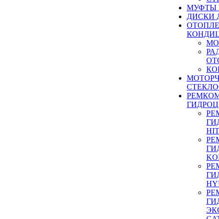
МУФТЫ
ДИСКИ 
ОТОПЛЕ
КОНДИ
МО
РА
ОТ
КО
МОТОР
СТЕКЛО
РЕМКО
ГИДРО
РЕ
ГИ
HI
РЕ
ГИ
KO
РЕ
ГИ
HY
РЕ
ГИ
ЭК
CA