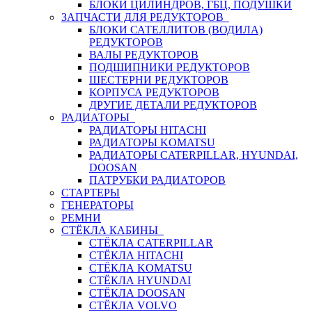
БЛОКИ ЦИЛИНДРОВ, ГБЦ, ПОДУШКИ
ЗАПЧАСТИ ДЛЯ РЕДУКТОРОВ
БЛОКИ САТЕЛЛИТОВ (ВОДИЛА)
РЕДУКТОРОВ
ВАЛЫ РЕДУКТОРОВ
ПОДШИПНИКИ РЕДУКТОРОВ
ШЕСТЕРНИ РЕДУКТОРОВ
КОРПУСА РЕДУКТОРОВ
ДРУГИЕ ДЕТАЛИ РЕДУКТОРОВ
РАДИАТОРЫ
РАДИАТОРЫ HITACHI
РАДИАТОРЫ KOMATSU
РАДИАТОРЫ CATERPILLAR, HYUNDAI,
DOOSAN
ПАТРУБКИ РАДИАТОРОВ
СТАРТЕРЫ
ГЕНЕРАТОРЫ
РЕМНИ
СТЁКЛА КАБИНЫ
СТЁКЛА CATERPILLAR
СТЁКЛА HITACHI
СТЁКЛА KOMATSU
СТЁКЛА HYUNDAI
СТЁКЛА DOOSAN
СТЁКЛА VOLVO