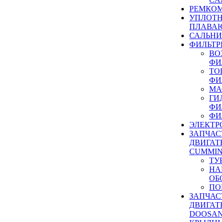
РЕМКОМ
УПЛОТ
ПЛАВА
САЛЬН
ФИЛЬТР
ВО
ФИ
ТО
ФИ
МА
ГИ
ФИ
ФИ
ЭЛЕКТР
ЗАПЧАС
ДВИГАТ
CUMMIN
ТУ
НА
ОБ
ПО
ЗАПЧАС
ДВИГАТ
DOOSAN