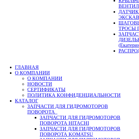
КРЫЛЬЧ
ВЕНТИЛ
ДАТЧИК
ЭКСКАВ
ШАГОВЫ
ТРОСЫ 
ЗАПЧАС
ДИЗЕЛЬ
(Екатери
РАСПРО
ГЛАВНАЯ
О КОМПАНИИ
О КОМПАНИИ
НОВОСТИ
СЕРТИФИКАТЫ
ПОЛИТИКА КОНФИДЕНЦИАЛЬНОСТИ
КАТАЛОГ
ЗАПЧАСТИ ДЛЯ ГИДРОМОТОРОВ
ПОВОРОТА
ЗАПЧАСТИ ДЛЯ ГИДРОМОТОРОВ
ПОВОРОТА HITACHI
ЗАПЧАСТИ ДЛЯ ГИДРОМОТОРОВ
ПОВОРОТА KOMATSU