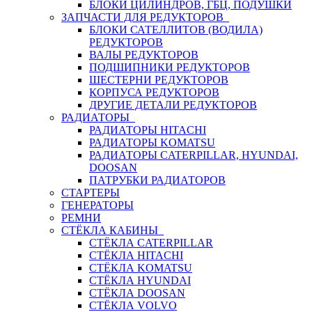
БЛОКИ ЦИЛИНДРОВ, ГБЦ, ПОДУШКИ
ЗАПЧАСТИ ДЛЯ РЕДУКТОРОВ
БЛОКИ САТЕЛЛИТОВ (ВОДИЛА)
РЕДУКТОРОВ
ВАЛЫ РЕДУКТОРОВ
ПОДШИПНИКИ РЕДУКТОРОВ
ШЕСТЕРНИ РЕДУКТОРОВ
КОРПУСА РЕДУКТОРОВ
ДРУГИЕ ДЕТАЛИ РЕДУКТОРОВ
РАДИАТОРЫ
РАДИАТОРЫ HITACHI
РАДИАТОРЫ KOMATSU
РАДИАТОРЫ CATERPILLAR, HYUNDAI,
DOOSAN
ПАТРУБКИ РАДИАТОРОВ
СТАРТЕРЫ
ГЕНЕРАТОРЫ
РЕМНИ
СТЁКЛА КАБИНЫ
СТЁКЛА CATERPILLAR
СТЁКЛА HITACHI
СТЁКЛА KOMATSU
СТЁКЛА HYUNDAI
СТЁКЛА DOOSAN
СТЁКЛА VOLVO