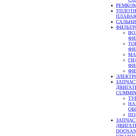
РЕМКОМ
УПЛОТ
ПЛАВА
САЛЬН
ФИЛЬТР
ВО
ФИ
ТО
ФИ
МА
ГИ
ФИ
ФИ
ЭЛЕКТР
ЗАПЧАС
ДВИГАТ
CUMMIN
ТУ
НА
ОБ
ПО
ЗАПЧАС
ДВИГАТ
DOOSAN