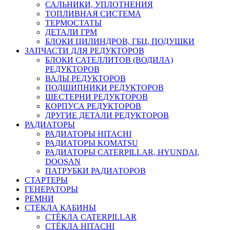
САЛЬНИКИ, УПЛОТНЕНИЯ
ТОПЛИВНАЯ СИСТЕМА
ТЕРМОСТАТЫ
ДЕТАЛИ ГРМ
БЛОКИ ЦИЛИНДРОВ, ГБЦ, ПОДУШКИ
ЗАПЧАСТИ ДЛЯ РЕДУКТОРОВ
БЛОКИ САТЕЛЛИТОВ (ВОДИЛА)
РЕДУКТОРОВ
ВАЛЫ РЕДУКТОРОВ
ПОДШИПНИКИ РЕДУКТОРОВ
ШЕСТЕРНИ РЕДУКТОРОВ
КОРПУСА РЕДУКТОРОВ
ДРУГИЕ ДЕТАЛИ РЕДУКТОРОВ
РАДИАТОРЫ
РАДИАТОРЫ HITACHI
РАДИАТОРЫ KOMATSU
РАДИАТОРЫ CATERPILLAR, HYUNDAI,
DOOSAN
ПАТРУБКИ РАДИАТОРОВ
СТАРТЕРЫ
ГЕНЕРАТОРЫ
РЕМНИ
СТЁКЛА КАБИНЫ
СТЁКЛА CATERPILLAR
СТЁКЛА HITACHI