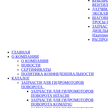
КРЫЛЬЧ
ВЕНТИЛ
ДАТЧИК
ЭКСКАВ
ШАГОВЫ
ТРОСЫ 
ЗАПЧАС
ДИЗЕЛЬ
(Екатери
РАСПРО
ГЛАВНАЯ
О КОМПАНИИ
О КОМПАНИИ
НОВОСТИ
СЕРТИФИКАТЫ
ПОЛИТИКА КОНФИДЕНЦИАЛЬНОСТИ
КАТАЛОГ
ЗАПЧАСТИ ДЛЯ ГИДРОМОТОРОВ
ПОВОРОТА
ЗАПЧАСТИ ДЛЯ ГИДРОМОТОРОВ
ПОВОРОТА HITACHI
ЗАПЧАСТИ ДЛЯ ГИДРОМОТОРОВ
ПОВОРОТА KOMATSU