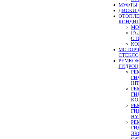
МУФТЫ
ДИСКИ 
ОТОПЛЕ
КОНДИ
МО
РА
ОТ
КО
МОТОР
СТЕКЛО
РЕМКО
ГИДРО
РЕ
ГИ
HI
РЕ
ГИ
KO
РЕ
ГИ
HY
РЕ
ГИ
ЭК
CA