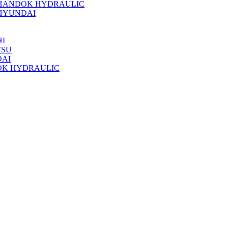
 HANDOK HYDRAULIC
HYUNDAI
I
TSU
DAI
OK HYDRAULIC