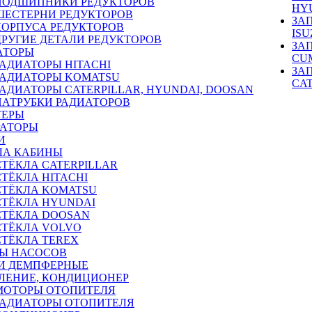
ПОДШИПНИКИ РЕДУКТОРОВ
HY
ШЕСТЕРНИ РЕДУКТОРОВ
ЗА
КОРПУСА РЕДУКТОРОВ
ISU
ДРУГИЕ ДЕТАЛИ РЕДУКТОРОВ
ЗА
АТОРЫ
CU
РАДИАТОРЫ HITACHI
ЗА
РАДИАТОРЫ KOMATSU
CA
РАДИАТОРЫ CATERPILLAR, HYUNDAI, DOOSAN
ПАТРУБКИ РАДИАТОРОВ
ТЕРЫ
РАТОРЫ
И
ЛА КАБИНЫ
СТЁКЛА CATERPILLAR
СТЁКЛА HITACHI
СТЁКЛА KOMATSU
СТЁКЛА HYUNDAI
СТЁКЛА DOOSAN
СТЁКЛА VOLVO
СТЁКЛА TEREX
Ы НАСОСОВ
И ДЕМПФЕРНЫЕ
ЛЕНИЕ, КОНДИЦИОНЕР
МОТОРЫ ОТОПИТЕЛЯ
РАДИАТОРЫ ОТОПИТЕЛЯ