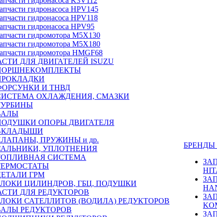
апчасти гидронасоса K3V112
апчасти гидронасоса HPV145
апчасти гидронасоса HPV118
апчасти гидронасоса HPV95
апчасти гидромотора M5X130
апчасти гидромотора M5X180
апчасти гидромотора HMGF68
СТИ ДЛЯ ДВИГАТЕЛЕЙ ISUZU
ПОРШНЕКОМПЛЕКТЫ
ПРОКЛАДКИ
ФОРСУНКИ И ТНВД
СИСТЕМА ОХЛАЖДЕНИЯ, СМАЗКИ
ТУРБИНЫ
ВАЛЫ
ПОДУШКИ ОПОРЫ ДВИГАТЕЛЯ
ВКЛАДЫШИ
КЛАПАНЫ, ПРУЖИНЫ и др.
БРЕНД
САЛЬНИКИ, УПЛОТНЕНИЯ
ТОПЛИВНАЯ СИСТЕМА
ЗА
ТЕРМОСТАТЫ
HIT
ДЕТАЛИ ГРМ
ЗА
БЛОКИ ЦИЛИНДРОВ, ГБЦ, ПОДУШКИ
HA
АСТИ ДЛЯ РЕДУКТОРОВ
ЗА
БЛОКИ САТЕЛЛИТОВ (ВОДИЛА) РЕДУКТОРОВ
KO
ВАЛЫ РЕДУКТОРОВ
ЗА