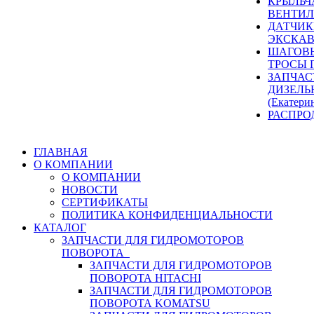
КРЫЛЬЧ
ВЕНТИЛ
ДАТЧИК
ЭКСКАВ
ШАГОВЫ
ТРОСЫ 
ЗАПЧАС
ДИЗЕЛЬ
(Екатери
РАСПРО
ГЛАВНАЯ
О КОМПАНИИ
О КОМПАНИИ
НОВОСТИ
СЕРТИФИКАТЫ
ПОЛИТИКА КОНФИДЕНЦИАЛЬНОСТИ
КАТАЛОГ
ЗАПЧАСТИ ДЛЯ ГИДРОМОТОРОВ
ПОВОРОТА
ЗАПЧАСТИ ДЛЯ ГИДРОМОТОРОВ
ПОВОРОТА HITACHI
ЗАПЧАСТИ ДЛЯ ГИДРОМОТОРОВ
ПОВОРОТА KOMATSU