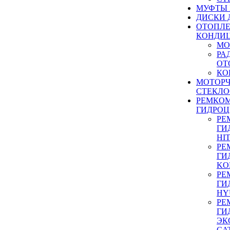
МУФТЫ
ДИСКИ 
ОТОПЛЕ
КОНДИ
МО
РА
ОТ
КО
МОТОР
СТЕКЛО
РЕМКО
ГИДРО
РЕ
ГИ
HI
РЕ
ГИ
KO
РЕ
ГИ
HY
РЕ
ГИ
ЭК
CA