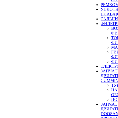
РЕМКОМ
УПЛОТ
ПЛАВА
САЛЬН
ФИЛЬТР
ВО
ФИ
ТО
ФИ
МА
ГИ
ФИ
ФИ
ЭЛЕКТР
ЗАПЧАС
ДВИГАТ
CUMMIN
ТУ
НА
ОБ
ПО
ЗАПЧАС
ДВИГАТ
DOOSAN