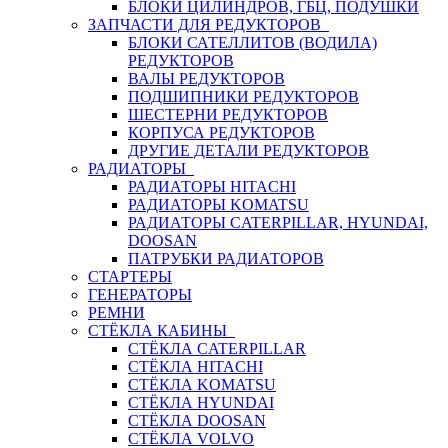
БЛОКИ ЦИЛИНДРОВ, ГБЦ, ПОДУШКИ
ЗАПЧАСТИ ДЛЯ РЕДУКТОРОВ
БЛОКИ САТЕЛЛИТОВ (ВОДИЛА)
РЕДУКТОРОВ
ВАЛЫ РЕДУКТОРОВ
ПОДШИПНИКИ РЕДУКТОРОВ
ШЕСТЕРНИ РЕДУКТОРОВ
КОРПУСА РЕДУКТОРОВ
ДРУГИЕ ДЕТАЛИ РЕДУКТОРОВ
РАДИАТОРЫ
РАДИАТОРЫ HITACHI
РАДИАТОРЫ KOMATSU
РАДИАТОРЫ CATERPILLAR, HYUNDAI,
DOOSAN
ПАТРУБКИ РАДИАТОРОВ
СТАРТЕРЫ
ГЕНЕРАТОРЫ
РЕМНИ
СТЁКЛА КАБИНЫ
СТЁКЛА CATERPILLAR
СТЁКЛА HITACHI
СТЁКЛА KOMATSU
СТЁКЛА HYUNDAI
СТЁКЛА DOOSAN
СТЁКЛА VOLVO