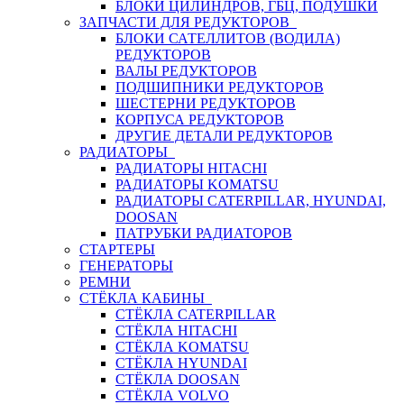
БЛОКИ ЦИЛИНДРОВ, ГБЦ, ПОДУШКИ
ЗАПЧАСТИ ДЛЯ РЕДУКТОРОВ
БЛОКИ САТЕЛЛИТОВ (ВОДИЛА)
РЕДУКТОРОВ
ВАЛЫ РЕДУКТОРОВ
ПОДШИПНИКИ РЕДУКТОРОВ
ШЕСТЕРНИ РЕДУКТОРОВ
КОРПУСА РЕДУКТОРОВ
ДРУГИЕ ДЕТАЛИ РЕДУКТОРОВ
РАДИАТОРЫ
РАДИАТОРЫ HITACHI
РАДИАТОРЫ KOMATSU
РАДИАТОРЫ CATERPILLAR, HYUNDAI,
DOOSAN
ПАТРУБКИ РАДИАТОРОВ
СТАРТЕРЫ
ГЕНЕРАТОРЫ
РЕМНИ
СТЁКЛА КАБИНЫ
СТЁКЛА CATERPILLAR
СТЁКЛА HITACHI
СТЁКЛА KOMATSU
СТЁКЛА HYUNDAI
СТЁКЛА DOOSAN
СТЁКЛА VOLVO