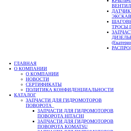
КРЫЛЬЧ
ВЕНТИЛ
ДАТЧИК
ЭКСКАВ
ШАГОВЫ
ТРОСЫ 
ЗАПЧАС
ДИЗЕЛЬ
(Екатери
РАСПРО
ГЛАВНАЯ
О КОМПАНИИ
О КОМПАНИИ
НОВОСТИ
СЕРТИФИКАТЫ
ПОЛИТИКА КОНФИДЕНЦИАЛЬНОСТИ
КАТАЛОГ
ЗАПЧАСТИ ДЛЯ ГИДРОМОТОРОВ
ПОВОРОТА
ЗАПЧАСТИ ДЛЯ ГИДРОМОТОРОВ
ПОВОРОТА HITACHI
ЗАПЧАСТИ ДЛЯ ГИДРОМОТОРОВ
ПОВОРОТА KOMATSU