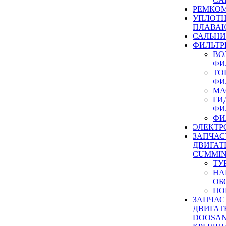
РЕМКОМ
УПЛОТ
ПЛАВА
САЛЬН
ФИЛЬТР
ВО
ФИ
ТО
ФИ
МА
ГИ
ФИ
ФИ
ЭЛЕКТР
ЗАПЧАС
ДВИГАТ
CUMMIN
ТУ
НА
ОБ
ПО
ЗАПЧАС
ДВИГАТ
DOOSAN