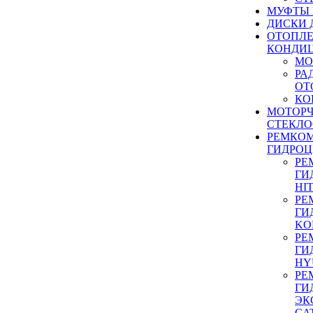
МУФТЫ
ДИСКИ 
ОТОПЛЕ
КОНДИ
МО
РА
ОТ
КО
МОТОР
СТЕКЛО
РЕМКО
ГИДРО
РЕ
ГИ
HI
РЕ
ГИ
KO
РЕ
ГИ
HY
РЕ
ГИ
ЭК
CA