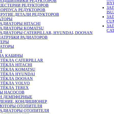
ПОДШИПНИКИ РЕДУКТОРОВ
HY
ШЕСТЕРНИ РЕДУКТОРОВ
ЗА
КОРПУСА РЕДУКТОРОВ
ISU
ДРУГИЕ ДЕТАЛИ РЕДУКТОРОВ
ЗА
АТОРЫ
CU
РАДИАТОРЫ HITACHI
ЗА
РАДИАТОРЫ KOMATSU
CA
РАДИАТОРЫ CATERPILLAR, HYUNDAI, DOOSAN
ПАТРУБКИ РАДИАТОРОВ
ТЕРЫ
РАТОРЫ
И
ЛА КАБИНЫ
СТЁКЛА CATERPILLAR
СТЁКЛА HITACHI
СТЁКЛА KOMATSU
СТЁКЛА HYUNDAI
СТЁКЛА DOOSAN
СТЁКЛА VOLVO
СТЁКЛА TEREX
Ы НАСОСОВ
И ДЕМПФЕРНЫЕ
ЛЕНИЕ, КОНДИЦИОНЕР
МОТОРЫ ОТОПИТЕЛЯ
РАДИАТОРЫ ОТОПИТЕЛЯ