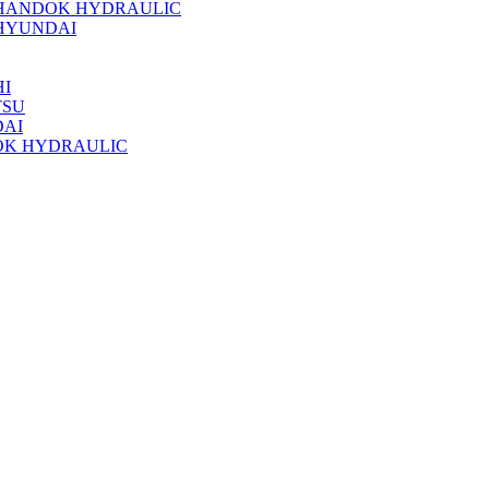
 HANDOK HYDRAULIC
HYUNDAI
I
TSU
DAI
OK HYDRAULIC