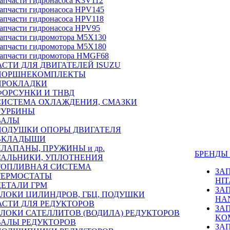
апчасти гидронасоса K3V112
апчасти гидронасоса HPV145
апчасти гидронасоса HPV118
апчасти гидронасоса HPV95
апчасти гидромотора M5X130
апчасти гидромотора M5X180
апчасти гидромотора HMGF68
СТИ ДЛЯ ДВИГАТЕЛЕЙ ISUZU
ПОРШНЕКОМПЛЕКТЫ
ПРОКЛАДКИ
ФОРСУНКИ И ТНВД
СИСТЕМА ОХЛАЖДЕНИЯ, СМАЗКИ
ТУРБИНЫ
ВАЛЫ
ПОДУШКИ ОПОРЫ ДВИГАТЕЛЯ
ВКЛАДЫШИ
КЛАПАНЫ, ПРУЖИНЫ и др.
БРЕНД
САЛЬНИКИ, УПЛОТНЕНИЯ
ТОПЛИВНАЯ СИСТЕМА
ЗА
ТЕРМОСТАТЫ
HIT
ДЕТАЛИ ГРМ
ЗА
БЛОКИ ЦИЛИНДРОВ, ГБЦ, ПОДУШКИ
HA
АСТИ ДЛЯ РЕДУКТОРОВ
ЗА
БЛОКИ САТЕЛЛИТОВ (ВОДИЛА) РЕДУКТОРОВ
KO
ВАЛЫ РЕДУКТОРОВ
ЗА