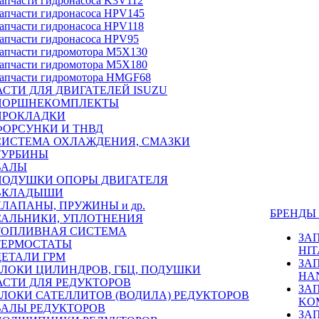
апчасти гидронасоса K3V112
апчасти гидронасоса HPV145
апчасти гидронасоса HPV118
апчасти гидронасоса HPV95
апчасти гидромотора M5X130
апчасти гидромотора M5X180
апчасти гидромотора HMGF68
СТИ ДЛЯ ДВИГАТЕЛЕЙ ISUZU
ПОРШНЕКОМПЛЕКТЫ
ПРОКЛАДКИ
ФОРСУНКИ И ТНВД
СИСТЕМА ОХЛАЖДЕНИЯ, СМАЗКИ
ТУРБИНЫ
ВАЛЫ
ПОДУШКИ ОПОРЫ ДВИГАТЕЛЯ
ВКЛАДЫШИ
КЛАПАНЫ, ПРУЖИНЫ и др.
БРЕНД
САЛЬНИКИ, УПЛОТНЕНИЯ
ТОПЛИВНАЯ СИСТЕМА
ЗА
ТЕРМОСТАТЫ
HIT
ДЕТАЛИ ГРМ
ЗА
БЛОКИ ЦИЛИНДРОВ, ГБЦ, ПОДУШКИ
HA
АСТИ ДЛЯ РЕДУКТОРОВ
ЗА
БЛОКИ САТЕЛЛИТОВ (ВОДИЛА) РЕДУКТОРОВ
KO
ВАЛЫ РЕДУКТОРОВ
ЗА