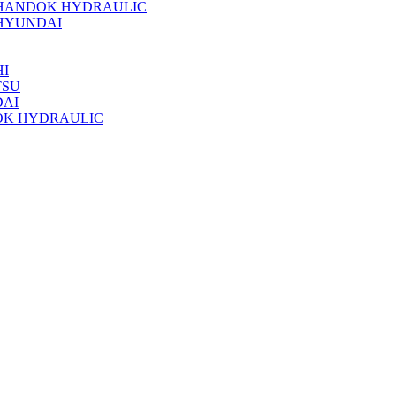
 HANDOK HYDRAULIC
HYUNDAI
I
TSU
DAI
OK HYDRAULIC