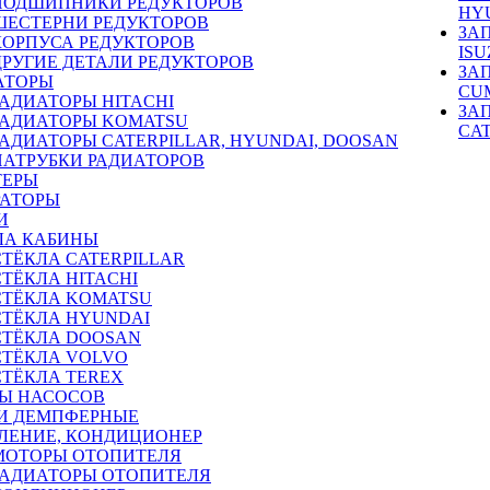
ПОДШИПНИКИ РЕДУКТОРОВ
HY
ШЕСТЕРНИ РЕДУКТОРОВ
ЗА
КОРПУСА РЕДУКТОРОВ
ISU
ДРУГИЕ ДЕТАЛИ РЕДУКТОРОВ
ЗА
АТОРЫ
CU
РАДИАТОРЫ HITACHI
ЗА
РАДИАТОРЫ KOMATSU
CA
РАДИАТОРЫ CATERPILLAR, HYUNDAI, DOOSAN
ПАТРУБКИ РАДИАТОРОВ
ТЕРЫ
РАТОРЫ
И
ЛА КАБИНЫ
СТЁКЛА CATERPILLAR
СТЁКЛА HITACHI
СТЁКЛА KOMATSU
СТЁКЛА HYUNDAI
СТЁКЛА DOOSAN
СТЁКЛА VOLVO
СТЁКЛА TEREX
Ы НАСОСОВ
И ДЕМПФЕРНЫЕ
ЛЕНИЕ, КОНДИЦИОНЕР
МОТОРЫ ОТОПИТЕЛЯ
РАДИАТОРЫ ОТОПИТЕЛЯ