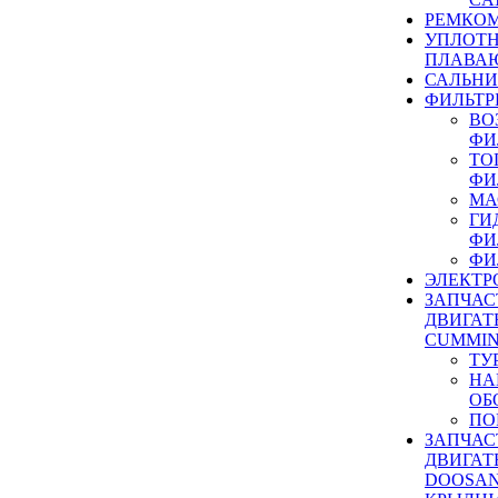
РЕМКОМ
УПЛОТ
ПЛАВА
САЛЬН
ФИЛЬТР
ВО
ФИ
ТО
ФИ
МА
ГИ
ФИ
ФИ
ЭЛЕКТР
ЗАПЧАС
ДВИГАТ
CUMMIN
ТУ
НА
ОБ
ПО
ЗАПЧАС
ДВИГАТ
DOOSAN