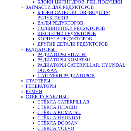
БЛОКИ ЦИЛИНДРОВ, ГБЦ, ПОДУШКИ
ЗАПЧАСТИ ДЛЯ РЕДУКТОРОВ
БЛОКИ САТЕЛЛИТОВ (ВОДИЛА)
РЕДУКТОРОВ
ВАЛЫ РЕДУКТОРОВ
ПОДШИПНИКИ РЕДУКТОРОВ
ШЕСТЕРНИ РЕДУКТОРОВ
КОРПУСА РЕДУКТОРОВ
ДРУГИЕ ДЕТАЛИ РЕДУКТОРОВ
РАДИАТОРЫ
РАДИАТОРЫ HITACHI
РАДИАТОРЫ KOMATSU
РАДИАТОРЫ CATERPILLAR, HYUNDAI,
DOOSAN
ПАТРУБКИ РАДИАТОРОВ
СТАРТЕРЫ
ГЕНЕРАТОРЫ
РЕМНИ
СТЁКЛА КАБИНЫ
СТЁКЛА CATERPILLAR
СТЁКЛА HITACHI
СТЁКЛА KOMATSU
СТЁКЛА HYUNDAI
СТЁКЛА DOOSAN
СТЁКЛА VOLVO