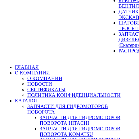
КРЫЛЬЧ
ВЕНТИЛ
ДАТЧИК
ЭКСКАВ
ШАГОВЫ
ТРОСЫ 
ЗАПЧАС
ДИЗЕЛЬ
(Екатери
РАСПРО
ГЛАВНАЯ
О КОМПАНИИ
О КОМПАНИИ
НОВОСТИ
СЕРТИФИКАТЫ
ПОЛИТИКА КОНФИДЕНЦИАЛЬНОСТИ
КАТАЛОГ
ЗАПЧАСТИ ДЛЯ ГИДРОМОТОРОВ
ПОВОРОТА
ЗАПЧАСТИ ДЛЯ ГИДРОМОТОРОВ
ПОВОРОТА HITACHI
ЗАПЧАСТИ ДЛЯ ГИДРОМОТОРОВ
ПОВОРОТА KOMATSU