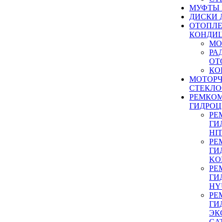
МУФТЫ
ДИСКИ 
ОТОПЛЕ
КОНДИ
МО
РА
ОТ
КО
МОТОР
СТЕКЛО
РЕМКО
ГИДРО
РЕ
ГИ
HI
РЕ
ГИ
KO
РЕ
ГИ
HY
РЕ
ГИ
ЭК
CA