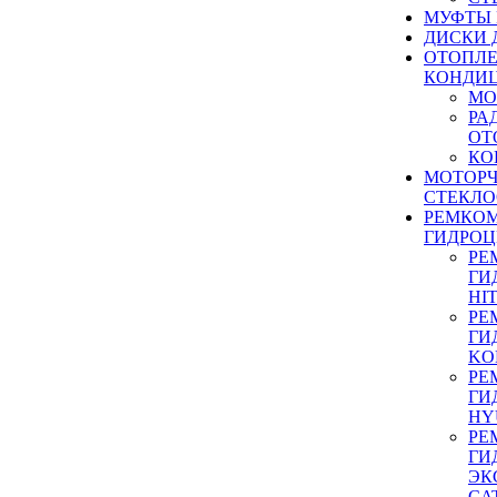
МУФТЫ
ДИСКИ 
ОТОПЛЕ
КОНДИ
МО
РА
ОТ
КО
МОТОР
СТЕКЛО
РЕМКО
ГИДРО
РЕ
ГИ
HI
РЕ
ГИ
KO
РЕ
ГИ
HY
РЕ
ГИ
ЭК
CA