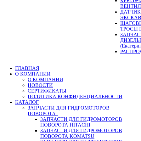
КРЫЛЬЧ
ВЕНТИЛ
ДАТЧИК
ЭКСКАВ
ШАГОВЫ
ТРОСЫ 
ЗАПЧАС
ДИЗЕЛЬ
(Екатери
РАСПРО
ГЛАВНАЯ
О КОМПАНИИ
О КОМПАНИИ
НОВОСТИ
СЕРТИФИКАТЫ
ПОЛИТИКА КОНФИДЕНЦИАЛЬНОСТИ
КАТАЛОГ
ЗАПЧАСТИ ДЛЯ ГИДРОМОТОРОВ
ПОВОРОТА
ЗАПЧАСТИ ДЛЯ ГИДРОМОТОРОВ
ПОВОРОТА HITACHI
ЗАПЧАСТИ ДЛЯ ГИДРОМОТОРОВ
ПОВОРОТА KOMATSU