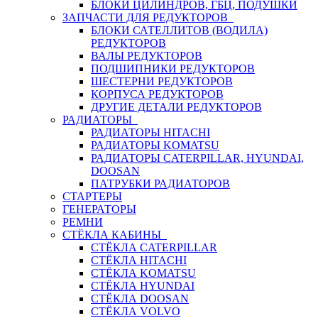
БЛОКИ ЦИЛИНДРОВ, ГБЦ, ПОДУШКИ
ЗАПЧАСТИ ДЛЯ РЕДУКТОРОВ
БЛОКИ САТЕЛЛИТОВ (ВОДИЛА)
РЕДУКТОРОВ
ВАЛЫ РЕДУКТОРОВ
ПОДШИПНИКИ РЕДУКТОРОВ
ШЕСТЕРНИ РЕДУКТОРОВ
КОРПУСА РЕДУКТОРОВ
ДРУГИЕ ДЕТАЛИ РЕДУКТОРОВ
РАДИАТОРЫ
РАДИАТОРЫ HITACHI
РАДИАТОРЫ KOMATSU
РАДИАТОРЫ CATERPILLAR, HYUNDAI,
DOOSAN
ПАТРУБКИ РАДИАТОРОВ
СТАРТЕРЫ
ГЕНЕРАТОРЫ
РЕМНИ
СТЁКЛА КАБИНЫ
СТЁКЛА CATERPILLAR
СТЁКЛА HITACHI
СТЁКЛА KOMATSU
СТЁКЛА HYUNDAI
СТЁКЛА DOOSAN
СТЁКЛА VOLVO