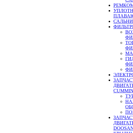
РЕМКОМ
УПЛОТ
ПЛАВА
САЛЬН
ФИЛЬТР
ВО
ФИ
ТО
ФИ
МА
ГИ
ФИ
ФИ
ЭЛЕКТР
ЗАПЧАС
ДВИГАТ
CUMMIN
ТУ
НА
ОБ
ПО
ЗАПЧАС
ДВИГАТ
DOOSAN