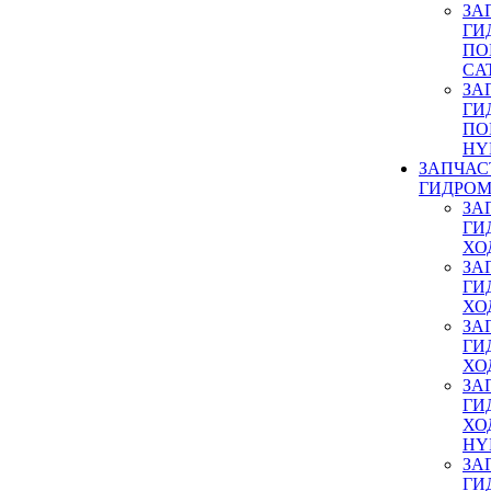
ЗА
ГИ
ПО
CA
ЗА
ГИ
ПО
HY
ЗАПЧАС
ГИДРОМ
ЗА
ГИ
ХО
ЗА
ГИ
ХО
ЗА
ГИ
ХО
ЗА
ГИ
ХО
HY
ЗА
ГИ