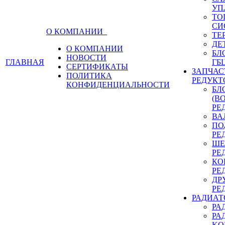
УП
ТО
СИ
О КОМПАНИИ
ТЕ
ДЕ
О КОМПАНИИ
БЛ
НОВОСТИ
ГЛАВНАЯ
ГБ
СЕРТИФИКАТЫ
ЗАПЧАС
ПОЛИТИКА
РЕДУКТ
КОНФИДЕНЦИАЛЬНОСТИ
БЛ
(В
РЕ
ВА
ПО
РЕ
ШЕ
РЕ
КО
РЕ
ДР
РЕ
РАДИАТ
РА
РА
KO