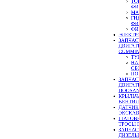
ТО
ФИ
МА
ГИ
ФИ
ФИ
ЭЛЕКТР
ЗАПЧАС
ДВИГАТ
CUMMIN
ТУ
НА
ОБ
ПО
ЗАПЧАС
ДВИГАТ
DOOSAN
КРЫЛЬЧ
ВЕНТИЛ
ДАТЧИК
ЭКСКАВ
ШАГОВЫ
ТРОСЫ 
ЗАПЧАС
ДИЗЕЛЬ