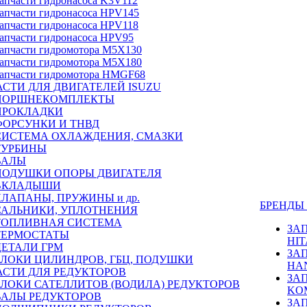
апчасти гидронасоса K3V112
апчасти гидронасоса HPV145
апчасти гидронасоса HPV118
апчасти гидронасоса HPV95
апчасти гидромотора M5X130
апчасти гидромотора M5X180
апчасти гидромотора HMGF68
СТИ ДЛЯ ДВИГАТЕЛЕЙ ISUZU
ПОРШНЕКОМПЛЕКТЫ
ПРОКЛАДКИ
ФОРСУНКИ И ТНВД
СИСТЕМА ОХЛАЖДЕНИЯ, СМАЗКИ
ТУРБИНЫ
ВАЛЫ
ПОДУШКИ ОПОРЫ ДВИГАТЕЛЯ
ВКЛАДЫШИ
КЛАПАНЫ, ПРУЖИНЫ и др.
БРЕНД
САЛЬНИКИ, УПЛОТНЕНИЯ
ТОПЛИВНАЯ СИСТЕМА
ЗА
ТЕРМОСТАТЫ
HIT
ДЕТАЛИ ГРМ
ЗА
БЛОКИ ЦИЛИНДРОВ, ГБЦ, ПОДУШКИ
HA
АСТИ ДЛЯ РЕДУКТОРОВ
ЗА
БЛОКИ САТЕЛЛИТОВ (ВОДИЛА) РЕДУКТОРОВ
KO
ВАЛЫ РЕДУКТОРОВ
ЗА