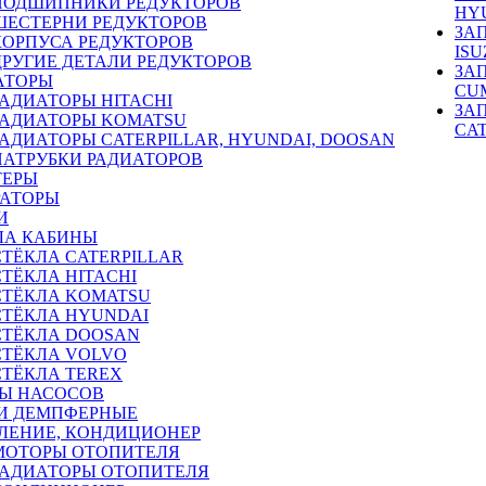
ПОДШИПНИКИ РЕДУКТОРОВ
HY
ШЕСТЕРНИ РЕДУКТОРОВ
ЗА
КОРПУСА РЕДУКТОРОВ
ISU
ДРУГИЕ ДЕТАЛИ РЕДУКТОРОВ
ЗА
АТОРЫ
CU
РАДИАТОРЫ HITACHI
ЗА
РАДИАТОРЫ KOMATSU
CA
РАДИАТОРЫ CATERPILLAR, HYUNDAI, DOOSAN
ПАТРУБКИ РАДИАТОРОВ
ТЕРЫ
РАТОРЫ
И
ЛА КАБИНЫ
СТЁКЛА CATERPILLAR
СТЁКЛА HITACHI
СТЁКЛА KOMATSU
СТЁКЛА HYUNDAI
СТЁКЛА DOOSAN
СТЁКЛА VOLVO
СТЁКЛА TEREX
Ы НАСОСОВ
И ДЕМПФЕРНЫЕ
ЛЕНИЕ, КОНДИЦИОНЕР
МОТОРЫ ОТОПИТЕЛЯ
РАДИАТОРЫ ОТОПИТЕЛЯ