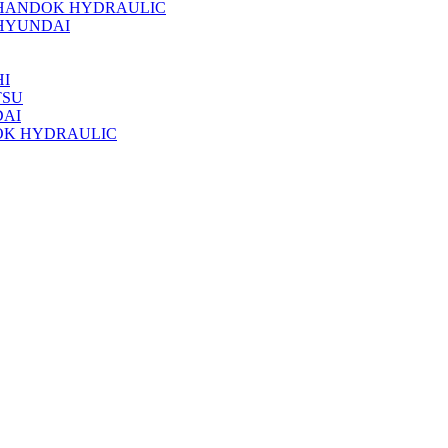
 HANDOK HYDRAULIC
HYUNDAI
I
TSU
DAI
OK HYDRAULIC