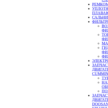
РЕМКОМ
УПЛОТ
ПЛАВА
САЛЬН
ФИЛЬТР
ВО
ФИ
ТО
ФИ
МА
ГИ
ФИ
ФИ
ЭЛЕКТР
ЗАПЧАС
ДВИГАТ
CUMMIN
ТУ
НА
ОБ
ПО
ЗАПЧАС
ДВИГАТ
DOOSAN