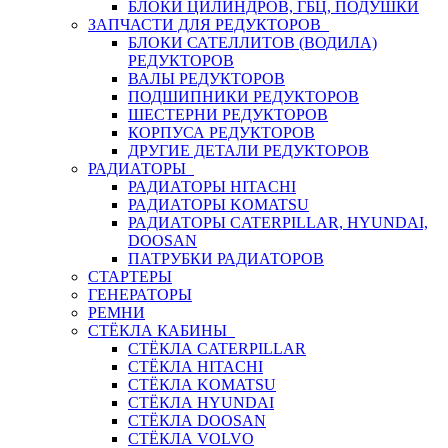
БЛОКИ ЦИЛИНДРОВ, ГБЦ, ПОДУШКИ
ЗАПЧАСТИ ДЛЯ РЕДУКТОРОВ
БЛОКИ САТЕЛЛИТОВ (ВОДИЛА)
РЕДУКТОРОВ
ВАЛЫ РЕДУКТОРОВ
ПОДШИПНИКИ РЕДУКТОРОВ
ШЕСТЕРНИ РЕДУКТОРОВ
КОРПУСА РЕДУКТОРОВ
ДРУГИЕ ДЕТАЛИ РЕДУКТОРОВ
РАДИАТОРЫ
РАДИАТОРЫ HITACHI
РАДИАТОРЫ KOMATSU
РАДИАТОРЫ CATERPILLAR, HYUNDAI,
DOOSAN
ПАТРУБКИ РАДИАТОРОВ
СТАРТЕРЫ
ГЕНЕРАТОРЫ
РЕМНИ
СТЁКЛА КАБИНЫ
СТЁКЛА CATERPILLAR
СТЁКЛА HITACHI
СТЁКЛА KOMATSU
СТЁКЛА HYUNDAI
СТЁКЛА DOOSAN
СТЁКЛА VOLVO