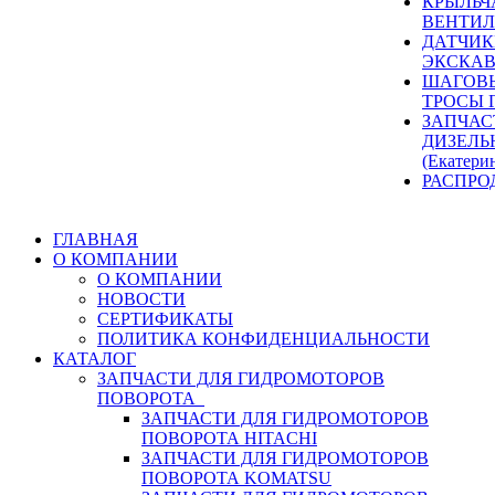
КРЫЛЬЧ
ВЕНТИЛ
ДАТЧИК
ЭКСКАВ
ШАГОВЫ
ТРОСЫ 
ЗАПЧАС
ДИЗЕЛЬ
(Екатери
РАСПРО
ГЛАВНАЯ
О КОМПАНИИ
О КОМПАНИИ
НОВОСТИ
СЕРТИФИКАТЫ
ПОЛИТИКА КОНФИДЕНЦИАЛЬНОСТИ
КАТАЛОГ
ЗАПЧАСТИ ДЛЯ ГИДРОМОТОРОВ
ПОВОРОТА
ЗАПЧАСТИ ДЛЯ ГИДРОМОТОРОВ
ПОВОРОТА HITACHI
ЗАПЧАСТИ ДЛЯ ГИДРОМОТОРОВ
ПОВОРОТА KOMATSU