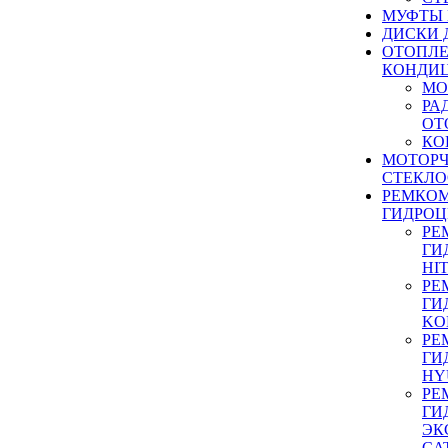
МУФТЫ
ДИСКИ 
ОТОПЛЕ
КОНДИ
МО
РА
ОТ
КО
МОТОР
СТЕКЛО
РЕМКО
ГИДРО
РЕ
ГИ
HI
РЕ
ГИ
KO
РЕ
ГИ
HY
РЕ
ГИ
ЭК
CA