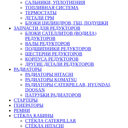
САЛЬНИКИ, УПЛОТНЕНИЯ
ТОПЛИВНАЯ СИСТЕМА
ТЕРМОСТАТЫ
ДЕТАЛИ ГРМ
БЛОКИ ЦИЛИНДРОВ, ГБЦ, ПОДУШКИ
ЗАПЧАСТИ ДЛЯ РЕДУКТОРОВ
БЛОКИ САТЕЛЛИТОВ (ВОДИЛА)
РЕДУКТОРОВ
ВАЛЫ РЕДУКТОРОВ
ПОДШИПНИКИ РЕДУКТОРОВ
ШЕСТЕРНИ РЕДУКТОРОВ
КОРПУСА РЕДУКТОРОВ
ДРУГИЕ ДЕТАЛИ РЕДУКТОРОВ
РАДИАТОРЫ
РАДИАТОРЫ HITACHI
РАДИАТОРЫ KOMATSU
РАДИАТОРЫ CATERPILLAR, HYUNDAI,
DOOSAN
ПАТРУБКИ РАДИАТОРОВ
СТАРТЕРЫ
ГЕНЕРАТОРЫ
РЕМНИ
СТЁКЛА КАБИНЫ
СТЁКЛА CATERPILLAR
СТЁКЛА HITACHI