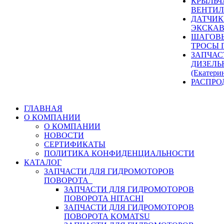
КРЫЛЬЧ
ВЕНТИЛ
ДАТЧИК
ЭКСКАВ
ШАГОВЫ
ТРОСЫ 
ЗАПЧАС
ДИЗЕЛЬ
(Екатери
РАСПРО
ГЛАВНАЯ
О КОМПАНИИ
О КОМПАНИИ
НОВОСТИ
СЕРТИФИКАТЫ
ПОЛИТИКА КОНФИДЕНЦИАЛЬНОСТИ
КАТАЛОГ
ЗАПЧАСТИ ДЛЯ ГИДРОМОТОРОВ
ПОВОРОТА
ЗАПЧАСТИ ДЛЯ ГИДРОМОТОРОВ
ПОВОРОТА HITACHI
ЗАПЧАСТИ ДЛЯ ГИДРОМОТОРОВ
ПОВОРОТА KOMATSU