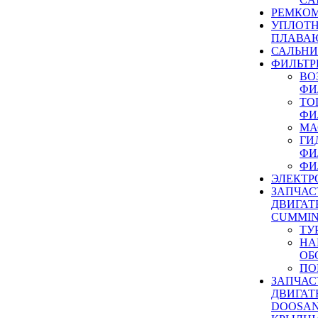
РЕМКОМ
УПЛОТ
ПЛАВА
САЛЬН
ФИЛЬТР
ВО
ФИ
ТО
ФИ
МА
ГИ
ФИ
ФИ
ЭЛЕКТР
ЗАПЧАС
ДВИГАТ
CUMMIN
ТУ
НА
ОБ
ПО
ЗАПЧАС
ДВИГАТ
DOOSAN