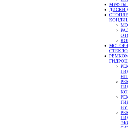
МУФТЫ
ДИСКИ 
ОТОПЛЕ
КОНДИ
МО
РА
ОТ
КО
МОТОР
СТЕКЛО
РЕМКО
ГИДРО
РЕ
ГИ
HI
РЕ
ГИ
KO
РЕ
ГИ
HY
РЕ
ГИ
ЭК
CA