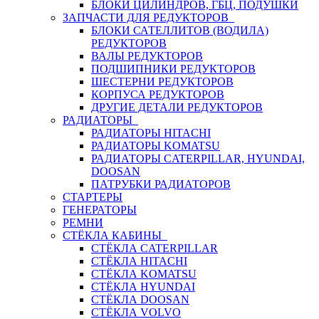
БЛОКИ ЦИЛИНДРОВ, ГБЦ, ПОДУШКИ
ЗАПЧАСТИ ДЛЯ РЕДУКТОРОВ
БЛОКИ САТЕЛЛИТОВ (ВОДИЛА)
РЕДУКТОРОВ
ВАЛЫ РЕДУКТОРОВ
ПОДШИПНИКИ РЕДУКТОРОВ
ШЕСТЕРНИ РЕДУКТОРОВ
КОРПУСА РЕДУКТОРОВ
ДРУГИЕ ДЕТАЛИ РЕДУКТОРОВ
РАДИАТОРЫ
РАДИАТОРЫ HITACHI
РАДИАТОРЫ KOMATSU
РАДИАТОРЫ CATERPILLAR, HYUNDAI,
DOOSAN
ПАТРУБКИ РАДИАТОРОВ
СТАРТЕРЫ
ГЕНЕРАТОРЫ
РЕМНИ
СТЁКЛА КАБИНЫ
СТЁКЛА CATERPILLAR
СТЁКЛА HITACHI
СТЁКЛА KOMATSU
СТЁКЛА HYUNDAI
СТЁКЛА DOOSAN
СТЁКЛА VOLVO