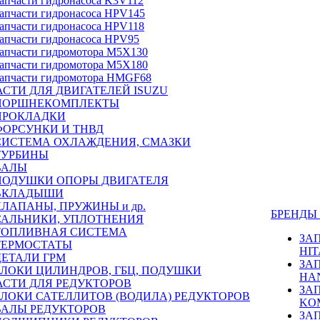
апчасти гидронасоса K3V112
апчасти гидронасоса HPV145
апчасти гидронасоса HPV118
апчасти гидронасоса HPV95
апчасти гидромотора M5X130
апчасти гидромотора M5X180
апчасти гидромотора HMGF68
СТИ ДЛЯ ДВИГАТЕЛЕЙ ISUZU
ПОРШНЕКОМПЛЕКТЫ
ПРОКЛАДКИ
ФОРСУНКИ И ТНВД
СИСТЕМА ОХЛАЖДЕНИЯ, СМАЗКИ
ТУРБИНЫ
ВАЛЫ
ПОДУШКИ ОПОРЫ ДВИГАТЕЛЯ
ВКЛАДЫШИ
КЛАПАНЫ, ПРУЖИНЫ и др.
БРЕНД
САЛЬНИКИ, УПЛОТНЕНИЯ
ТОПЛИВНАЯ СИСТЕМА
ЗА
ТЕРМОСТАТЫ
HIT
ДЕТАЛИ ГРМ
ЗА
БЛОКИ ЦИЛИНДРОВ, ГБЦ, ПОДУШКИ
HA
АСТИ ДЛЯ РЕДУКТОРОВ
ЗА
БЛОКИ САТЕЛЛИТОВ (ВОДИЛА) РЕДУКТОРОВ
KO
ВАЛЫ РЕДУКТОРОВ
ЗА