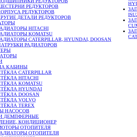
ПОДШИПНИКИ РЕДУКТОРОВ
HY
ШЕСТЕРНИ РЕДУКТОРОВ
ЗА
КОРПУСА РЕДУКТОРОВ
ISU
ДРУГИЕ ДЕТАЛИ РЕДУКТОРОВ
ЗА
АТОРЫ
CU
РАДИАТОРЫ HITACHI
ЗА
РАДИАТОРЫ KOMATSU
CA
РАДИАТОРЫ CATERPILLAR, HYUNDAI, DOOSAN
ПАТРУБКИ РАДИАТОРОВ
ТЕРЫ
РАТОРЫ
И
ЛА КАБИНЫ
СТЁКЛА CATERPILLAR
СТЁКЛА HITACHI
СТЁКЛА KOMATSU
СТЁКЛА HYUNDAI
СТЁКЛА DOOSAN
СТЁКЛА VOLVO
СТЁКЛА TEREX
Ы НАСОСОВ
И ДЕМПФЕРНЫЕ
ЛЕНИЕ, КОНДИЦИОНЕР
МОТОРЫ ОТОПИТЕЛЯ
РАДИАТОРЫ ОТОПИТЕЛЯ