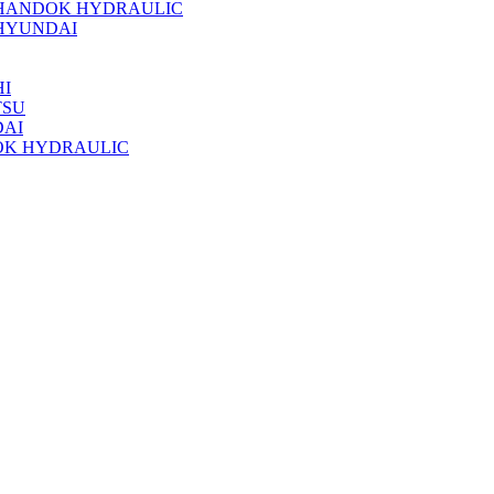
 HANDOK HYDRAULIC
HYUNDAI
I
TSU
DAI
OK HYDRAULIC