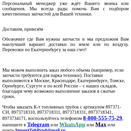
Персональный менеджер уже ждёт Вашего звонка или
сообщения. Мы всегда рады помочь Вам с подбором
качественных запчастей для Вашей техники.
Доставим, привезём
Обозначьте где Вам нужны запчасти и мы предложим Вам
наилучший вариант доставки по земле или по воздуху.
Перевозки по Екатеринбургу за наш счет!
Мы можем выполнить заказ любого объема (например, если
запчасти требуются для парка техники). Поставки
выполняются в Москве, Краснодаре, Екатеринбурге, Томске,
Оренбурге, Сургуте и по всей России – с наших складов,
благодаря чему возможно выполнение заказов в сжатые
сроки.
Чтобы заказать К-т топливных трубок с артикулом 897371-
CH, 8973718310, 8973718311, 8973718331, 8973718341,
8-800-555-75-29
8973734171, воспользуйтесь телефоном
,
Telegram
WhatsApp
Max
напишите в
или
или
или
почту
ImportTehProd@mail.ru