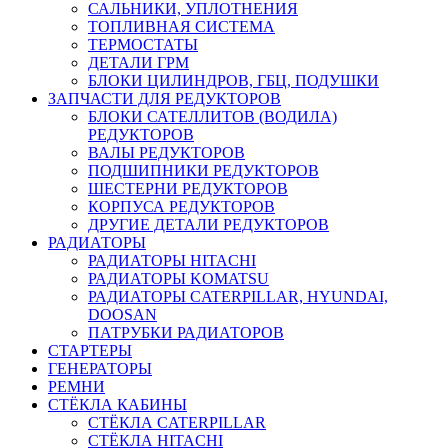
САЛЬНИКИ, УПЛОТНЕНИЯ
ТОПЛИВНАЯ СИСТЕМА
ТЕРМОСТАТЫ
ДЕТАЛИ ГРМ
БЛОКИ ЦИЛИНДРОВ, ГБЦ, ПОДУШКИ
ЗАПЧАСТИ ДЛЯ РЕДУКТОРОВ
БЛОКИ САТЕЛЛИТОВ (ВОДИЛА)
РЕДУКТОРОВ
ВАЛЫ РЕДУКТОРОВ
ПОДШИПНИКИ РЕДУКТОРОВ
ШЕСТЕРНИ РЕДУКТОРОВ
КОРПУСА РЕДУКТОРОВ
ДРУГИЕ ДЕТАЛИ РЕДУКТОРОВ
РАДИАТОРЫ
РАДИАТОРЫ HITACHI
РАДИАТОРЫ KOMATSU
РАДИАТОРЫ CATERPILLAR, HYUNDAI,
DOOSAN
ПАТРУБКИ РАДИАТОРОВ
СТАРТЕРЫ
ГЕНЕРАТОРЫ
РЕМНИ
СТЁКЛА КАБИНЫ
СТЁКЛА CATERPILLAR
СТЁКЛА HITACHI