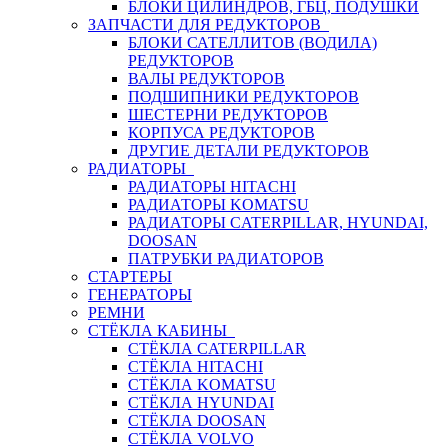
БЛОКИ ЦИЛИНДРОВ, ГБЦ, ПОДУШКИ
ЗАПЧАСТИ ДЛЯ РЕДУКТОРОВ
БЛОКИ САТЕЛЛИТОВ (ВОДИЛА)
РЕДУКТОРОВ
ВАЛЫ РЕДУКТОРОВ
ПОДШИПНИКИ РЕДУКТОРОВ
ШЕСТЕРНИ РЕДУКТОРОВ
КОРПУСА РЕДУКТОРОВ
ДРУГИЕ ДЕТАЛИ РЕДУКТОРОВ
РАДИАТОРЫ
РАДИАТОРЫ HITACHI
РАДИАТОРЫ KOMATSU
РАДИАТОРЫ CATERPILLAR, HYUNDAI,
DOOSAN
ПАТРУБКИ РАДИАТОРОВ
СТАРТЕРЫ
ГЕНЕРАТОРЫ
РЕМНИ
СТЁКЛА КАБИНЫ
СТЁКЛА CATERPILLAR
СТЁКЛА HITACHI
СТЁКЛА KOMATSU
СТЁКЛА HYUNDAI
СТЁКЛА DOOSAN
СТЁКЛА VOLVO