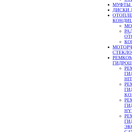
МУФТЫ
ДИСКИ 
ОТОПЛЕ
КОНДИ
МО
РА
ОТ
КО
МОТОР
СТЕКЛО
РЕМКО
ГИДРО
РЕ
ГИ
HI
РЕ
ГИ
KO
РЕ
ГИ
HY
РЕ
ГИ
ЭК
CA