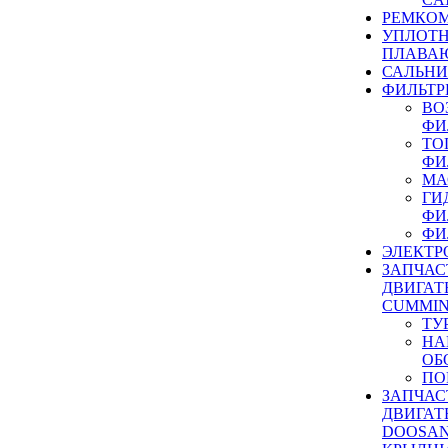
РЕМКОМ
УПЛОТ
ПЛАВА
САЛЬН
ФИЛЬТР
ВО
ФИ
ТО
ФИ
МА
ГИ
ФИ
ФИ
ЭЛЕКТР
ЗАПЧАС
ДВИГАТ
CUMMIN
ТУ
НА
ОБ
ПО
ЗАПЧАС
ДВИГАТ
DOOSAN