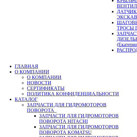
КРЫЛЬЧ
ВЕНТИЛ
ДАТЧИК
ЭКСКАВ
ШАГОВЫ
ТРОСЫ 
ЗАПЧАС
ДИЗЕЛЬ
(Екатери
РАСПРО
ГЛАВНАЯ
О КОМПАНИИ
О КОМПАНИИ
НОВОСТИ
СЕРТИФИКАТЫ
ПОЛИТИКА КОНФИДЕНЦИАЛЬНОСТИ
КАТАЛОГ
ЗАПЧАСТИ ДЛЯ ГИДРОМОТОРОВ
ПОВОРОТА
ЗАПЧАСТИ ДЛЯ ГИДРОМОТОРОВ
ПОВОРОТА HITACHI
ЗАПЧАСТИ ДЛЯ ГИДРОМОТОРОВ
ПОВОРОТА KOMATSU