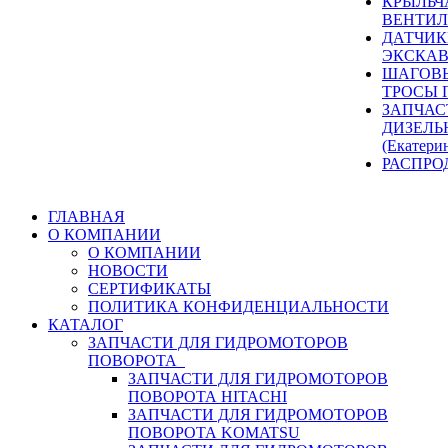
КРЫЛЬЧ
ВЕНТИЛ
ДАТЧИК
ЭКСКАВ
ШАГОВЫ
ТРОСЫ 
ЗАПЧАС
ДИЗЕЛЬ
(Екатери
РАСПРО
ГЛАВНАЯ
О КОМПАНИИ
О КОМПАНИИ
НОВОСТИ
СЕРТИФИКАТЫ
ПОЛИТИКА КОНФИДЕНЦИАЛЬНОСТИ
КАТАЛОГ
ЗАПЧАСТИ ДЛЯ ГИДРОМОТОРОВ
ПОВОРОТА
ЗАПЧАСТИ ДЛЯ ГИДРОМОТОРОВ
ПОВОРОТА HITACHI
ЗАПЧАСТИ ДЛЯ ГИДРОМОТОРОВ
ПОВОРОТА KOMATSU