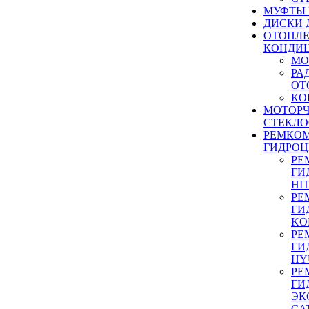
МУФТЫ
ДИСКИ 
ОТОПЛЕ
КОНДИ
МО
РА
ОТ
КО
МОТОР
СТЕКЛО
РЕМКО
ГИДРО
РЕ
ГИ
HI
РЕ
ГИ
KO
РЕ
ГИ
HY
РЕ
ГИ
ЭК
CA