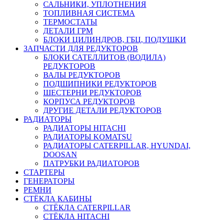
САЛЬНИКИ, УПЛОТНЕНИЯ
ТОПЛИВНАЯ СИСТЕМА
ТЕРМОСТАТЫ
ДЕТАЛИ ГРМ
БЛОКИ ЦИЛИНДРОВ, ГБЦ, ПОДУШКИ
ЗАПЧАСТИ ДЛЯ РЕДУКТОРОВ
БЛОКИ САТЕЛЛИТОВ (ВОДИЛА)
РЕДУКТОРОВ
ВАЛЫ РЕДУКТОРОВ
ПОДШИПНИКИ РЕДУКТОРОВ
ШЕСТЕРНИ РЕДУКТОРОВ
КОРПУСА РЕДУКТОРОВ
ДРУГИЕ ДЕТАЛИ РЕДУКТОРОВ
РАДИАТОРЫ
РАДИАТОРЫ HITACHI
РАДИАТОРЫ KOMATSU
РАДИАТОРЫ CATERPILLAR, HYUNDAI,
DOOSAN
ПАТРУБКИ РАДИАТОРОВ
СТАРТЕРЫ
ГЕНЕРАТОРЫ
РЕМНИ
СТЁКЛА КАБИНЫ
СТЁКЛА CATERPILLAR
СТЁКЛА HITACHI