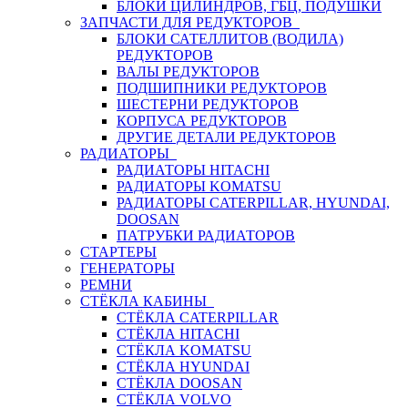
БЛОКИ ЦИЛИНДРОВ, ГБЦ, ПОДУШКИ
ЗАПЧАСТИ ДЛЯ РЕДУКТОРОВ
БЛОКИ САТЕЛЛИТОВ (ВОДИЛА)
РЕДУКТОРОВ
ВАЛЫ РЕДУКТОРОВ
ПОДШИПНИКИ РЕДУКТОРОВ
ШЕСТЕРНИ РЕДУКТОРОВ
КОРПУСА РЕДУКТОРОВ
ДРУГИЕ ДЕТАЛИ РЕДУКТОРОВ
РАДИАТОРЫ
РАДИАТОРЫ HITACHI
РАДИАТОРЫ KOMATSU
РАДИАТОРЫ CATERPILLAR, HYUNDAI,
DOOSAN
ПАТРУБКИ РАДИАТОРОВ
СТАРТЕРЫ
ГЕНЕРАТОРЫ
РЕМНИ
СТЁКЛА КАБИНЫ
СТЁКЛА CATERPILLAR
СТЁКЛА HITACHI
СТЁКЛА KOMATSU
СТЁКЛА HYUNDAI
СТЁКЛА DOOSAN
СТЁКЛА VOLVO