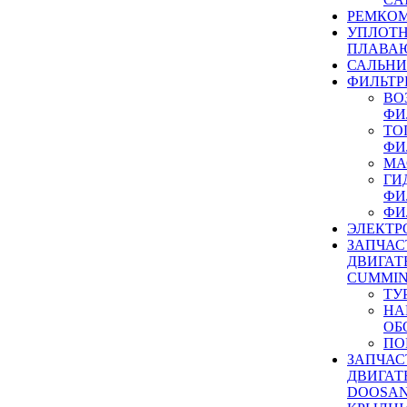
РЕМКОМ
УПЛОТ
ПЛАВА
САЛЬН
ФИЛЬТР
ВО
ФИ
ТО
ФИ
МА
ГИ
ФИ
ФИ
ЭЛЕКТР
ЗАПЧАС
ДВИГАТ
CUMMIN
ТУ
НА
ОБ
ПО
ЗАПЧАС
ДВИГАТ
DOOSAN