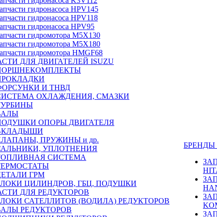
апчасти гидронасоса K3V112
апчасти гидронасоса HPV145
апчасти гидронасоса HPV118
апчасти гидронасоса HPV95
апчасти гидромотора M5X130
апчасти гидромотора M5X180
апчасти гидромотора HMGF68
СТИ ДЛЯ ДВИГАТЕЛЕЙ ISUZU
ПОРШНЕКОМПЛЕКТЫ
ПРОКЛАДКИ
ФОРСУНКИ И ТНВД
СИСТЕМА ОХЛАЖДЕНИЯ, СМАЗКИ
ТУРБИНЫ
ВАЛЫ
ПОДУШКИ ОПОРЫ ДВИГАТЕЛЯ
ВКЛАДЫШИ
КЛАПАНЫ, ПРУЖИНЫ и др.
БРЕНД
САЛЬНИКИ, УПЛОТНЕНИЯ
ТОПЛИВНАЯ СИСТЕМА
ЗА
ТЕРМОСТАТЫ
HIT
ДЕТАЛИ ГРМ
ЗА
БЛОКИ ЦИЛИНДРОВ, ГБЦ, ПОДУШКИ
HA
АСТИ ДЛЯ РЕДУКТОРОВ
ЗА
БЛОКИ САТЕЛЛИТОВ (ВОДИЛА) РЕДУКТОРОВ
KO
ВАЛЫ РЕДУКТОРОВ
ЗА