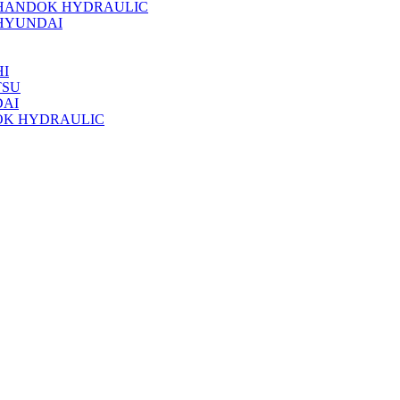
 HANDOK HYDRAULIC
HYUNDAI
I
TSU
DAI
OK HYDRAULIC