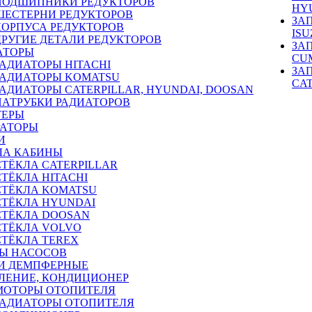
ПОДШИПНИКИ РЕДУКТОРОВ
HY
ШЕСТЕРНИ РЕДУКТОРОВ
ЗА
КОРПУСА РЕДУКТОРОВ
ISU
ДРУГИЕ ДЕТАЛИ РЕДУКТОРОВ
ЗА
АТОРЫ
CU
РАДИАТОРЫ HITACHI
ЗА
РАДИАТОРЫ KOMATSU
CA
РАДИАТОРЫ CATERPILLAR, HYUNDAI, DOOSAN
ПАТРУБКИ РАДИАТОРОВ
ТЕРЫ
РАТОРЫ
И
ЛА КАБИНЫ
СТЁКЛА CATERPILLAR
СТЁКЛА HITACHI
СТЁКЛА KOMATSU
СТЁКЛА HYUNDAI
СТЁКЛА DOOSAN
СТЁКЛА VOLVO
СТЁКЛА TEREX
Ы НАСОСОВ
И ДЕМПФЕРНЫЕ
ЛЕНИЕ, КОНДИЦИОНЕР
МОТОРЫ ОТОПИТЕЛЯ
РАДИАТОРЫ ОТОПИТЕЛЯ