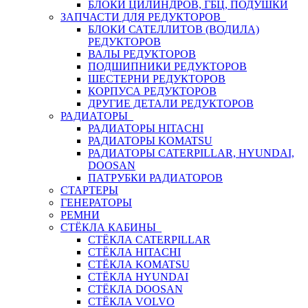
БЛОКИ ЦИЛИНДРОВ, ГБЦ, ПОДУШКИ
ЗАПЧАСТИ ДЛЯ РЕДУКТОРОВ
БЛОКИ САТЕЛЛИТОВ (ВОДИЛА)
РЕДУКТОРОВ
ВАЛЫ РЕДУКТОРОВ
ПОДШИПНИКИ РЕДУКТОРОВ
ШЕСТЕРНИ РЕДУКТОРОВ
КОРПУСА РЕДУКТОРОВ
ДРУГИЕ ДЕТАЛИ РЕДУКТОРОВ
РАДИАТОРЫ
РАДИАТОРЫ HITACHI
РАДИАТОРЫ KOMATSU
РАДИАТОРЫ CATERPILLAR, HYUNDAI,
DOOSAN
ПАТРУБКИ РАДИАТОРОВ
СТАРТЕРЫ
ГЕНЕРАТОРЫ
РЕМНИ
СТЁКЛА КАБИНЫ
СТЁКЛА CATERPILLAR
СТЁКЛА HITACHI
СТЁКЛА KOMATSU
СТЁКЛА HYUNDAI
СТЁКЛА DOOSAN
СТЁКЛА VOLVO