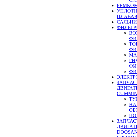
РЕМКОМ
УПЛОТ
ПЛАВА
САЛЬН
ФИЛЬТР
ВО
ФИ
ТО
ФИ
МА
ГИ
ФИ
ФИ
ЭЛЕКТР
ЗАПЧАС
ДВИГАТ
CUMMIN
ТУ
НА
ОБ
ПО
ЗАПЧАС
ДВИГАТ
DOOSAN