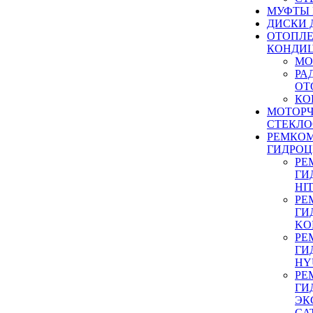
МУФТЫ
ДИСКИ 
ОТОПЛЕ
КОНДИ
МО
РА
ОТ
КО
МОТОР
СТЕКЛО
РЕМКО
ГИДРО
РЕ
ГИ
HI
РЕ
ГИ
KO
РЕ
ГИ
HY
РЕ
ГИ
ЭК
CA