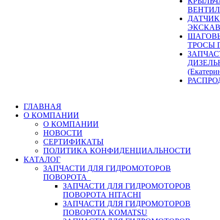
КРЫЛЬЧ
ВЕНТИЛ
ДАТЧИК
ЭКСКАВ
ШАГОВЫ
ТРОСЫ 
ЗАПЧАС
ДИЗЕЛЬ
(Екатери
РАСПРО
ГЛАВНАЯ
О КОМПАНИИ
О КОМПАНИИ
НОВОСТИ
СЕРТИФИКАТЫ
ПОЛИТИКА КОНФИДЕНЦИАЛЬНОСТИ
КАТАЛОГ
ЗАПЧАСТИ ДЛЯ ГИДРОМОТОРОВ
ПОВОРОТА
ЗАПЧАСТИ ДЛЯ ГИДРОМОТОРОВ
ПОВОРОТА HITACHI
ЗАПЧАСТИ ДЛЯ ГИДРОМОТОРОВ
ПОВОРОТА KOMATSU