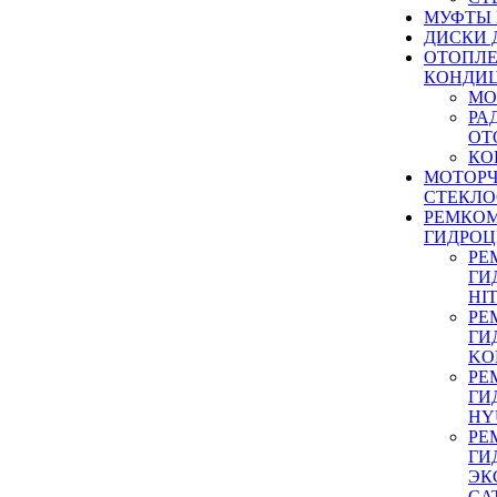
МУФТЫ
ДИСКИ 
ОТОПЛЕ
КОНДИ
МО
РА
ОТ
КО
МОТОР
СТЕКЛО
РЕМКО
ГИДРО
РЕ
ГИ
HI
РЕ
ГИ
KO
РЕ
ГИ
HY
РЕ
ГИ
ЭК
CA