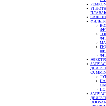
РЕМКОМ
УПЛОТ
ПЛАВА
САЛЬН
ФИЛЬТР
ВО
ФИ
ТО
ФИ
МА
ГИ
ФИ
ФИ
ЭЛЕКТР
ЗАПЧАС
ДВИГАТ
CUMMIN
ТУ
НА
ОБ
ПО
ЗАПЧАС
ДВИГАТ
DOOSAN