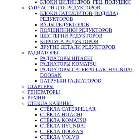
БЛОКИ ЦИЛИНДРОВ, ГБЦ, ПОДУШКИ
ЗАПЧАСТИ ДЛЯ РЕДУКТОРОВ
БЛОКИ САТЕЛЛИТОВ (ВОДИЛА)
РЕДУКТОРОВ
ВАЛЫ РЕДУКТОРОВ
ПОДШИПНИКИ РЕДУКТОРОВ
ШЕСТЕРНИ РЕДУКТОРОВ
КОРПУСА РЕДУКТОРОВ
ДРУГИЕ ДЕТАЛИ РЕДУКТОРОВ
РАДИАТОРЫ
РАДИАТОРЫ HITACHI
РАДИАТОРЫ KOMATSU
РАДИАТОРЫ CATERPILLAR, HYUNDAI,
DOOSAN
ПАТРУБКИ РАДИАТОРОВ
СТАРТЕРЫ
ГЕНЕРАТОРЫ
РЕМНИ
СТЁКЛА КАБИНЫ
СТЁКЛА CATERPILLAR
СТЁКЛА HITACHI
СТЁКЛА KOMATSU
СТЁКЛА HYUNDAI
СТЁКЛА DOOSAN
СТЁКЛА VOLVO