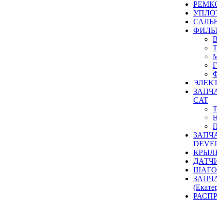
РЕМК
УПЛО
САЛЬ
ФИЛЬ
ЭЛЕК
ЗАПЧ
CAT
ЗАПЧ
DEVE
КРЫЛ
ДАТЧ
ШАГО
ЗАПЧ
(Екате
РАСП