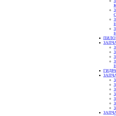
ПИЛО
ЗАПЧ
ГИДР
ЗАПЧ
З
З
З
З
З
З
З
ЗАПЧА