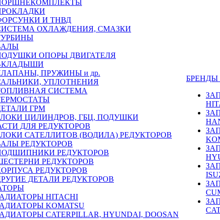
ПОРШНЕКОМПЛЕКТЫ
ПРОКЛАДКИ
ФОРСУНКИ И ТНВД
СИСТЕМА ОХЛАЖДЕНИЯ, СМАЗКИ
ТУРБИНЫ
ВАЛЫ
ПОДУШКИ ОПОРЫ ДВИГАТЕЛЯ
ВКЛАДЫШИ
КЛАПАНЫ, ПРУЖИНЫ и др.
БРЕНД
САЛЬНИКИ, УПЛОТНЕНИЯ
ТОПЛИВНАЯ СИСТЕМА
ЗА
ТЕРМОСТАТЫ
HIT
ДЕТАЛИ ГРМ
ЗА
БЛОКИ ЦИЛИНДРОВ, ГБЦ, ПОДУШКИ
HA
АСТИ ДЛЯ РЕДУКТОРОВ
ЗА
БЛОКИ САТЕЛЛИТОВ (ВОДИЛА) РЕДУКТОРОВ
KO
ВАЛЫ РЕДУКТОРОВ
ЗА
ПОДШИПНИКИ РЕДУКТОРОВ
HY
ШЕСТЕРНИ РЕДУКТОРОВ
ЗА
КОРПУСА РЕДУКТОРОВ
ISU
ДРУГИЕ ДЕТАЛИ РЕДУКТОРОВ
ЗА
АТОРЫ
CU
РАДИАТОРЫ HITACHI
ЗА
РАДИАТОРЫ KOMATSU
CA
РАДИАТОРЫ CATERPILLAR, HYUNDAI, DOOSAN