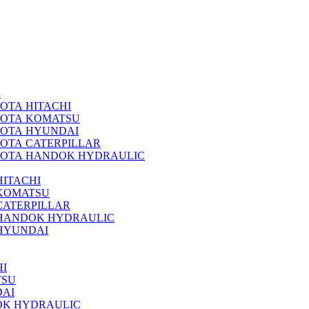
А
ОТА HITACHI
РОТА KOMATSU
РОТА HYUNDAI
ОТА CATERPILLAR
РОТА HANDOK HYDRAULIC
ITACHI
KOMATSU
CATERPILLAR
 HANDOK HYDRAULIC
HYUNDAI
I
TSU
DAI
OK HYDRAULIC