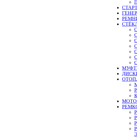
СТАР
ГЕНЕ
РЕМН
СТЁК
МУФТ
ДИСК
ОТОП
МОТО
РЕМК