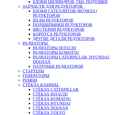
БЛОКИ ЦИЛИНДРОВ, ГБЦ, ПОДУШКИ
ЗАПЧАСТИ ДЛЯ РЕДУКТОРОВ
БЛОКИ САТЕЛЛИТОВ (ВОДИЛА)
РЕДУКТОРОВ
ВАЛЫ РЕДУКТОРОВ
ПОДШИПНИКИ РЕДУКТОРОВ
ШЕСТЕРНИ РЕДУКТОРОВ
КОРПУСА РЕДУКТОРОВ
ДРУГИЕ ДЕТАЛИ РЕДУКТОРОВ
РАДИАТОРЫ
РАДИАТОРЫ HITACHI
РАДИАТОРЫ KOMATSU
РАДИАТОРЫ CATERPILLAR, HYUNDAI,
DOOSAN
ПАТРУБКИ РАДИАТОРОВ
СТАРТЕРЫ
ГЕНЕРАТОРЫ
РЕМНИ
СТЁКЛА КАБИНЫ
СТЁКЛА CATERPILLAR
СТЁКЛА HITACHI
СТЁКЛА KOMATSU
СТЁКЛА HYUNDAI
СТЁКЛА DOOSAN
СТЁКЛА VOLVO