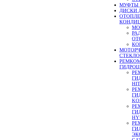
МУФТЫ
ДИСКИ 
ОТОПЛЕ
КОНДИ
МО
РА
ОТ
КО
МОТОР
СТЕКЛО
РЕМКО
ГИДРО
РЕ
ГИ
HI
РЕ
ГИ
KO
РЕ
ГИ
HY
РЕ
ГИ
ЭК
CA