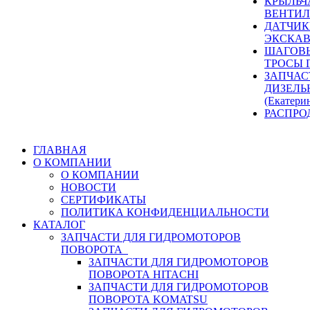
КРЫЛЬЧ
ВЕНТИЛ
ДАТЧИК
ЭКСКАВ
ШАГОВЫ
ТРОСЫ 
ЗАПЧАС
ДИЗЕЛЬ
(Екатери
РАСПРО
ГЛАВНАЯ
О КОМПАНИИ
О КОМПАНИИ
НОВОСТИ
СЕРТИФИКАТЫ
ПОЛИТИКА КОНФИДЕНЦИАЛЬНОСТИ
КАТАЛОГ
ЗАПЧАСТИ ДЛЯ ГИДРОМОТОРОВ
ПОВОРОТА
ЗАПЧАСТИ ДЛЯ ГИДРОМОТОРОВ
ПОВОРОТА HITACHI
ЗАПЧАСТИ ДЛЯ ГИДРОМОТОРОВ
ПОВОРОТА KOMATSU