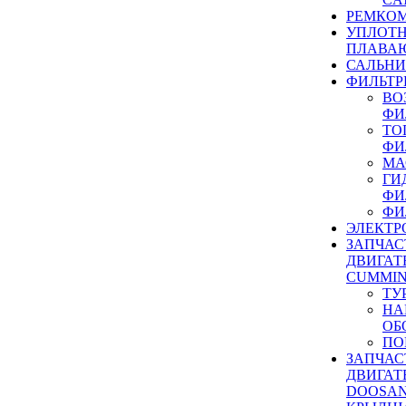
РЕМКОМ
УПЛОТ
ПЛАВА
САЛЬН
ФИЛЬТР
ВО
ФИ
ТО
ФИ
МА
ГИ
ФИ
ФИ
ЭЛЕКТР
ЗАПЧАС
ДВИГАТ
CUMMIN
ТУ
НА
ОБ
ПО
ЗАПЧАС
ДВИГАТ
DOOSAN