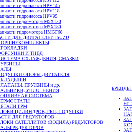
апчасти гидронасоса K3V112
апчасти гидронасоса HPV145
апчасти гидронасоса HPV118
апчасти гидронасоса HPV95
апчасти гидромотора M5X130
апчасти гидромотора M5X180
апчасти гидромотора HMGF68
СТИ ДЛЯ ДВИГАТЕЛЕЙ ISUZU
ПОРШНЕКОМПЛЕКТЫ
ПРОКЛАДКИ
ФОРСУНКИ И ТНВД
СИСТЕМА ОХЛАЖДЕНИЯ, СМАЗКИ
ТУРБИНЫ
ВАЛЫ
ПОДУШКИ ОПОРЫ ДВИГАТЕЛЯ
ВКЛАДЫШИ
КЛАПАНЫ, ПРУЖИНЫ и др.
БРЕНД
САЛЬНИКИ, УПЛОТНЕНИЯ
ТОПЛИВНАЯ СИСТЕМА
ЗА
ТЕРМОСТАТЫ
HIT
ДЕТАЛИ ГРМ
ЗА
БЛОКИ ЦИЛИНДРОВ, ГБЦ, ПОДУШКИ
HA
АСТИ ДЛЯ РЕДУКТОРОВ
ЗА
БЛОКИ САТЕЛЛИТОВ (ВОДИЛА) РЕДУКТОРОВ
KO
ВАЛЫ РЕДУКТОРОВ
ЗА