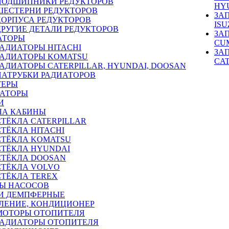
ПОДШИПНИКИ РЕДУКТОРОВ
HY
ШЕСТЕРНИ РЕДУКТОРОВ
ЗА
КОРПУСА РЕДУКТОРОВ
ISU
ДРУГИЕ ДЕТАЛИ РЕДУКТОРОВ
ЗА
АТОРЫ
CU
РАДИАТОРЫ HITACHI
ЗА
РАДИАТОРЫ KOMATSU
CA
РАДИАТОРЫ CATERPILLAR, HYUNDAI, DOOSAN
ПАТРУБКИ РАДИАТОРОВ
ТЕРЫ
РАТОРЫ
И
ЛА КАБИНЫ
СТЁКЛА CATERPILLAR
СТЁКЛА HITACHI
СТЁКЛА KOMATSU
СТЁКЛА HYUNDAI
СТЁКЛА DOOSAN
СТЁКЛА VOLVO
СТЁКЛА TEREX
Ы НАСОСОВ
И ДЕМПФЕРНЫЕ
ЛЕНИЕ, КОНДИЦИОНЕР
МОТОРЫ ОТОПИТЕЛЯ
РАДИАТОРЫ ОТОПИТЕЛЯ