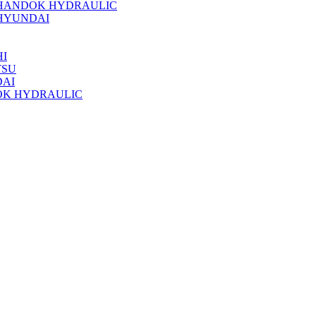
 HANDOK HYDRAULIC
HYUNDAI
I
TSU
DAI
OK HYDRAULIC