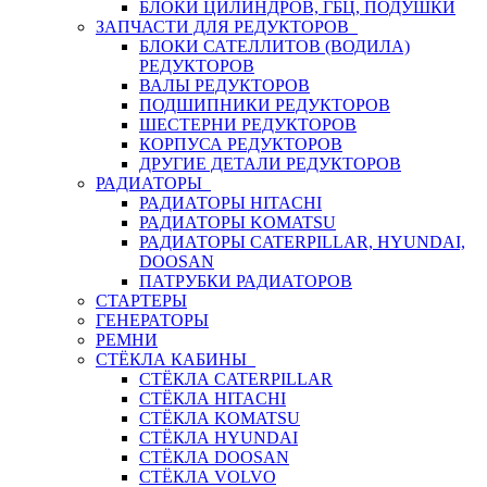
БЛОКИ ЦИЛИНДРОВ, ГБЦ, ПОДУШКИ
ЗАПЧАСТИ ДЛЯ РЕДУКТОРОВ
БЛОКИ САТЕЛЛИТОВ (ВОДИЛА)
РЕДУКТОРОВ
ВАЛЫ РЕДУКТОРОВ
ПОДШИПНИКИ РЕДУКТОРОВ
ШЕСТЕРНИ РЕДУКТОРОВ
КОРПУСА РЕДУКТОРОВ
ДРУГИЕ ДЕТАЛИ РЕДУКТОРОВ
РАДИАТОРЫ
РАДИАТОРЫ HITACHI
РАДИАТОРЫ KOMATSU
РАДИАТОРЫ CATERPILLAR, HYUNDAI,
DOOSAN
ПАТРУБКИ РАДИАТОРОВ
СТАРТЕРЫ
ГЕНЕРАТОРЫ
РЕМНИ
СТЁКЛА КАБИНЫ
СТЁКЛА CATERPILLAR
СТЁКЛА HITACHI
СТЁКЛА KOMATSU
СТЁКЛА HYUNDAI
СТЁКЛА DOOSAN
СТЁКЛА VOLVO