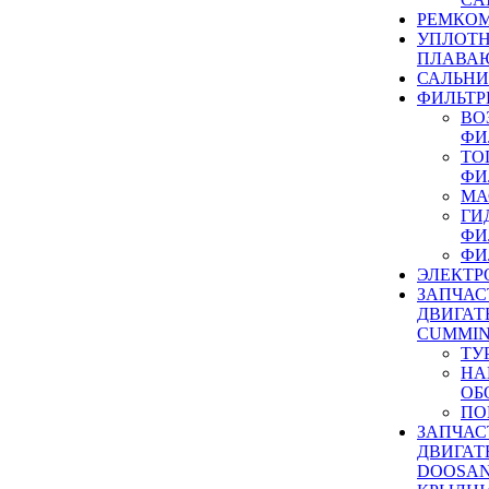
РЕМКОМ
УПЛОТ
ПЛАВА
САЛЬН
ФИЛЬТР
ВО
ФИ
ТО
ФИ
МА
ГИ
ФИ
ФИ
ЭЛЕКТР
ЗАПЧАС
ДВИГАТ
CUMMIN
ТУ
НА
ОБ
ПО
ЗАПЧАС
ДВИГАТ
DOOSAN