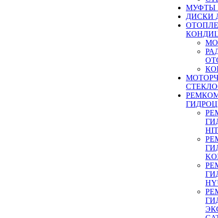
МУФТЫ
ДИСКИ 
ОТОПЛЕ
КОНДИ
МО
РА
ОТ
КО
МОТОР
СТЕКЛО
РЕМКО
ГИДРО
РЕ
ГИ
HI
РЕ
ГИ
KO
РЕ
ГИ
HY
РЕ
ГИ
ЭК
CA