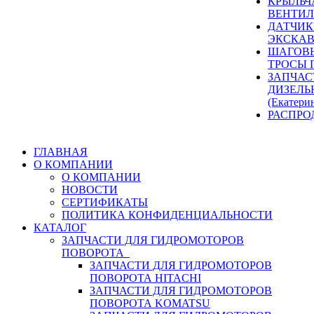
КРЫЛЬЧ
ВЕНТИЛ
ДАТЧИК
ЭКСКАВ
ШАГОВЫ
ТРОСЫ 
ЗАПЧАС
ДИЗЕЛЬ
(Екатери
РАСПРО
ГЛАВНАЯ
О КОМПАНИИ
О КОМПАНИИ
НОВОСТИ
СЕРТИФИКАТЫ
ПОЛИТИКА КОНФИДЕНЦИАЛЬНОСТИ
КАТАЛОГ
ЗАПЧАСТИ ДЛЯ ГИДРОМОТОРОВ
ПОВОРОТА
ЗАПЧАСТИ ДЛЯ ГИДРОМОТОРОВ
ПОВОРОТА HITACHI
ЗАПЧАСТИ ДЛЯ ГИДРОМОТОРОВ
ПОВОРОТА KOMATSU