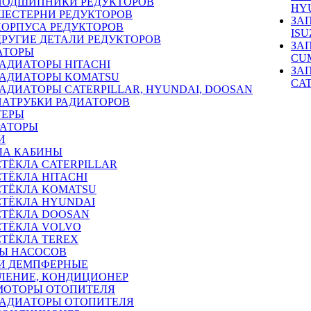
ПОДШИПНИКИ РЕДУКТОРОВ
HY
ШЕСТЕРНИ РЕДУКТОРОВ
ЗА
КОРПУСА РЕДУКТОРОВ
ISU
ДРУГИЕ ДЕТАЛИ РЕДУКТОРОВ
ЗА
АТОРЫ
CU
РАДИАТОРЫ HITACHI
ЗА
РАДИАТОРЫ KOMATSU
CA
РАДИАТОРЫ CATERPILLAR, HYUNDAI, DOOSAN
ПАТРУБКИ РАДИАТОРОВ
ТЕРЫ
РАТОРЫ
И
ЛА КАБИНЫ
СТЁКЛА CATERPILLAR
СТЁКЛА HITACHI
СТЁКЛА KOMATSU
СТЁКЛА HYUNDAI
СТЁКЛА DOOSAN
СТЁКЛА VOLVO
СТЁКЛА TEREX
Ы НАСОСОВ
И ДЕМПФЕРНЫЕ
ЛЕНИЕ, КОНДИЦИОНЕР
МОТОРЫ ОТОПИТЕЛЯ
РАДИАТОРЫ ОТОПИТЕЛЯ