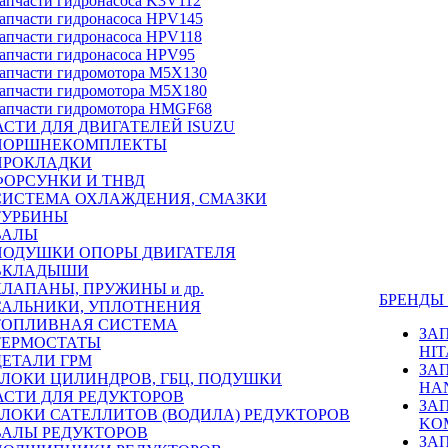
апчасти гидронасоса K3V112
апчасти гидронасоса HPV145
апчасти гидронасоса HPV118
апчасти гидронасоса HPV95
апчасти гидромотора M5X130
апчасти гидромотора M5X180
апчасти гидромотора HMGF68
СТИ ДЛЯ ДВИГАТЕЛЕЙ ISUZU
ПОРШНЕКОМПЛЕКТЫ
ПРОКЛАДКИ
ФОРСУНКИ И ТНВД
СИСТЕМА ОХЛАЖДЕНИЯ, СМАЗКИ
ТУРБИНЫ
ВАЛЫ
ПОДУШКИ ОПОРЫ ДВИГАТЕЛЯ
ВКЛАДЫШИ
КЛАПАНЫ, ПРУЖИНЫ и др.
БРЕНД
САЛЬНИКИ, УПЛОТНЕНИЯ
ТОПЛИВНАЯ СИСТЕМА
ЗА
ТЕРМОСТАТЫ
HIT
ДЕТАЛИ ГРМ
ЗА
БЛОКИ ЦИЛИНДРОВ, ГБЦ, ПОДУШКИ
HA
АСТИ ДЛЯ РЕДУКТОРОВ
ЗА
БЛОКИ САТЕЛЛИТОВ (ВОДИЛА) РЕДУКТОРОВ
KO
ВАЛЫ РЕДУКТОРОВ
ЗА