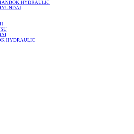
 HANDOK HYDRAULIC
HYUNDAI
I
TSU
DAI
OK HYDRAULIC