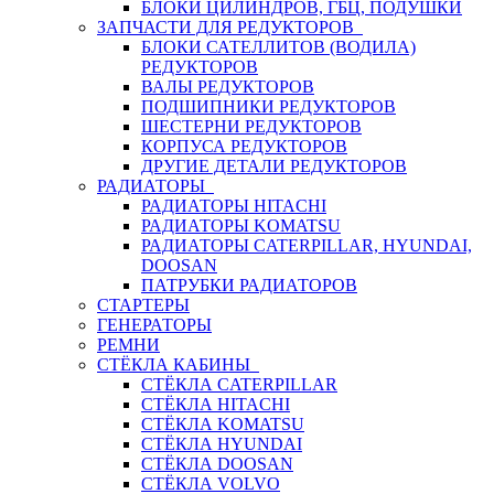
БЛОКИ ЦИЛИНДРОВ, ГБЦ, ПОДУШКИ
ЗАПЧАСТИ ДЛЯ РЕДУКТОРОВ
БЛОКИ САТЕЛЛИТОВ (ВОДИЛА)
РЕДУКТОРОВ
ВАЛЫ РЕДУКТОРОВ
ПОДШИПНИКИ РЕДУКТОРОВ
ШЕСТЕРНИ РЕДУКТОРОВ
КОРПУСА РЕДУКТОРОВ
ДРУГИЕ ДЕТАЛИ РЕДУКТОРОВ
РАДИАТОРЫ
РАДИАТОРЫ HITACHI
РАДИАТОРЫ KOMATSU
РАДИАТОРЫ CATERPILLAR, HYUNDAI,
DOOSAN
ПАТРУБКИ РАДИАТОРОВ
СТАРТЕРЫ
ГЕНЕРАТОРЫ
РЕМНИ
СТЁКЛА КАБИНЫ
СТЁКЛА CATERPILLAR
СТЁКЛА HITACHI
СТЁКЛА KOMATSU
СТЁКЛА HYUNDAI
СТЁКЛА DOOSAN
СТЁКЛА VOLVO