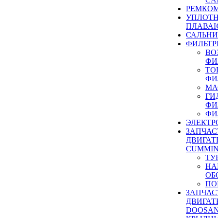
РЕМКОМ
УПЛОТ
ПЛАВА
САЛЬН
ФИЛЬТР
ВО
ФИ
ТО
ФИ
МА
ГИ
ФИ
ФИ
ЭЛЕКТР
ЗАПЧАС
ДВИГАТ
CUMMIN
ТУ
НА
ОБ
ПО
ЗАПЧАС
ДВИГАТ
DOOSAN