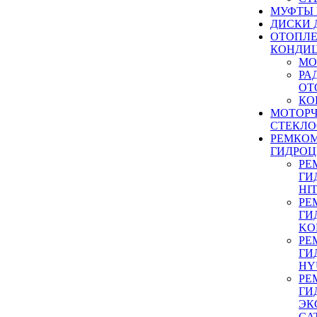
МУФТЫ
ДИСКИ 
ОТОПЛЕ
КОНДИ
МО
РА
ОТ
КО
МОТОР
СТЕКЛО
РЕМКО
ГИДРО
РЕ
ГИ
HI
РЕ
ГИ
KO
РЕ
ГИ
HY
РЕ
ГИ
ЭК
CA