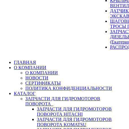
КРЫЛЬЧ
ВЕНТИЛ
ДАТЧИК
ЭКСКАВ
ШАГОВЫ
ТРОСЫ 
ЗАПЧАС
ДИЗЕЛЬ
(Екатери
РАСПРО
ГЛАВНАЯ
О КОМПАНИИ
О КОМПАНИИ
НОВОСТИ
СЕРТИФИКАТЫ
ПОЛИТИКА КОНФИДЕНЦИАЛЬНОСТИ
КАТАЛОГ
ЗАПЧАСТИ ДЛЯ ГИДРОМОТОРОВ
ПОВОРОТА
ЗАПЧАСТИ ДЛЯ ГИДРОМОТОРОВ
ПОВОРОТА HITACHI
ЗАПЧАСТИ ДЛЯ ГИДРОМОТОРОВ
ПОВОРОТА KOMATSU