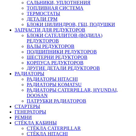
САЛЬНИКИ, УПЛОТНЕНИЯ
ТОПЛИВНАЯ СИСТЕМА
ТЕРМОСТАТЫ
ДЕТАЛИ ГРМ
БЛОКИ ЦИЛИНДРОВ, ГБЦ, ПОДУШКИ
ЗАПЧАСТИ ДЛЯ РЕДУКТОРОВ
БЛОКИ САТЕЛЛИТОВ (ВОДИЛА)
РЕДУКТОРОВ
ВАЛЫ РЕДУКТОРОВ
ПОДШИПНИКИ РЕДУКТОРОВ
ШЕСТЕРНИ РЕДУКТОРОВ
КОРПУСА РЕДУКТОРОВ
ДРУГИЕ ДЕТАЛИ РЕДУКТОРОВ
РАДИАТОРЫ
РАДИАТОРЫ HITACHI
РАДИАТОРЫ KOMATSU
РАДИАТОРЫ CATERPILLAR, HYUNDAI,
DOOSAN
ПАТРУБКИ РАДИАТОРОВ
СТАРТЕРЫ
ГЕНЕРАТОРЫ
РЕМНИ
СТЁКЛА КАБИНЫ
СТЁКЛА CATERPILLAR
СТЁКЛА HITACHI