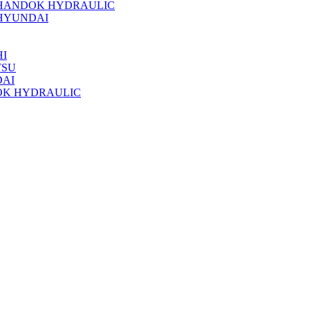
 HANDOK HYDRAULIC
HYUNDAI
I
TSU
DAI
OK HYDRAULIC