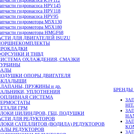
апчасти гидронасоса K3V112
апчасти гидронасоса HPV145
апчасти гидронасоса HPV118
апчасти гидронасоса HPV95
апчасти гидромотора M5X130
апчасти гидромотора M5X180
апчасти гидромотора HMGF68
СТИ ДЛЯ ДВИГАТЕЛЕЙ ISUZU
ПОРШНЕКОМПЛЕКТЫ
ПРОКЛАДКИ
ФОРСУНКИ И ТНВД
СИСТЕМА ОХЛАЖДЕНИЯ, СМАЗКИ
ТУРБИНЫ
ВАЛЫ
ПОДУШКИ ОПОРЫ ДВИГАТЕЛЯ
ВКЛАДЫШИ
КЛАПАНЫ, ПРУЖИНЫ и др.
БРЕНД
САЛЬНИКИ, УПЛОТНЕНИЯ
ТОПЛИВНАЯ СИСТЕМА
ЗА
ТЕРМОСТАТЫ
HIT
ДЕТАЛИ ГРМ
ЗА
БЛОКИ ЦИЛИНДРОВ, ГБЦ, ПОДУШКИ
HA
АСТИ ДЛЯ РЕДУКТОРОВ
ЗА
БЛОКИ САТЕЛЛИТОВ (ВОДИЛА) РЕДУКТОРОВ
KO
ВАЛЫ РЕДУКТОРОВ
ЗА