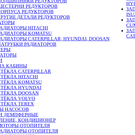
ПОДШИПНИКИ РЕДУКТОРОВ
HY
ШЕСТЕРНИ РЕДУКТОРОВ
ЗА
КОРПУСА РЕДУКТОРОВ
ISU
ДРУГИЕ ДЕТАЛИ РЕДУКТОРОВ
ЗА
АТОРЫ
CU
РАДИАТОРЫ HITACHI
ЗА
РАДИАТОРЫ KOMATSU
CA
РАДИАТОРЫ CATERPILLAR, HYUNDAI, DOOSAN
ПАТРУБКИ РАДИАТОРОВ
ТЕРЫ
РАТОРЫ
И
ЛА КАБИНЫ
СТЁКЛА CATERPILLAR
СТЁКЛА HITACHI
СТЁКЛА KOMATSU
СТЁКЛА HYUNDAI
СТЁКЛА DOOSAN
СТЁКЛА VOLVO
СТЁКЛА TEREX
Ы НАСОСОВ
И ДЕМПФЕРНЫЕ
ЛЕНИЕ, КОНДИЦИОНЕР
МОТОРЫ ОТОПИТЕЛЯ
РАДИАТОРЫ ОТОПИТЕЛЯ