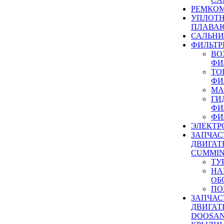
РЕМКОМ
УПЛОТ
ПЛАВА
САЛЬН
ФИЛЬТР
ВО
ФИ
ТО
ФИ
МА
ГИ
ФИ
ФИ
ЭЛЕКТР
ЗАПЧАС
ДВИГАТ
CUMMIN
ТУ
НА
ОБ
ПО
ЗАПЧАС
ДВИГАТ
DOOSAN