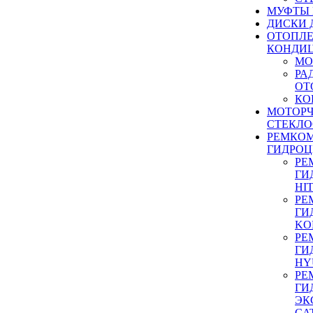
МУФТЫ
ДИСКИ 
ОТОПЛЕ
КОНДИ
МО
РА
ОТ
КО
МОТОР
СТЕКЛО
РЕМКО
ГИДРО
РЕ
ГИ
HI
РЕ
ГИ
KO
РЕ
ГИ
HY
РЕ
ГИ
ЭК
CA