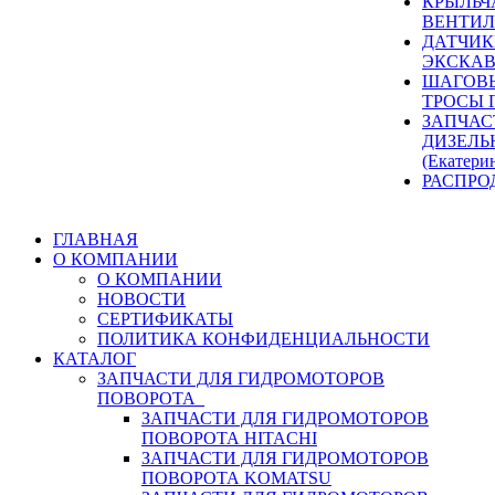
КРЫЛЬЧ
ВЕНТИЛ
ДАТЧИК
ЭКСКАВ
ШАГОВЫ
ТРОСЫ 
ЗАПЧАС
ДИЗЕЛЬ
(Екатери
РАСПРО
ГЛАВНАЯ
О КОМПАНИИ
О КОМПАНИИ
НОВОСТИ
СЕРТИФИКАТЫ
ПОЛИТИКА КОНФИДЕНЦИАЛЬНОСТИ
КАТАЛОГ
ЗАПЧАСТИ ДЛЯ ГИДРОМОТОРОВ
ПОВОРОТА
ЗАПЧАСТИ ДЛЯ ГИДРОМОТОРОВ
ПОВОРОТА HITACHI
ЗАПЧАСТИ ДЛЯ ГИДРОМОТОРОВ
ПОВОРОТА KOMATSU