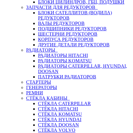
БЛОКИ ЦИЛИНДРОВ, ГБЦ, ПОДУШКИ
ЗАПЧАСТИ ДЛЯ РЕДУКТОРОВ
БЛОКИ САТЕЛЛИТОВ (ВОДИЛА)
РЕДУКТОРОВ
ВАЛЫ РЕДУКТОРОВ
ПОДШИПНИКИ РЕДУКТОРОВ
ШЕСТЕРНИ РЕДУКТОРОВ
КОРПУСА РЕДУКТОРОВ
ДРУГИЕ ДЕТАЛИ РЕДУКТОРОВ
РАДИАТОРЫ
РАДИАТОРЫ HITACHI
РАДИАТОРЫ KOMATSU
РАДИАТОРЫ CATERPILLAR, HYUNDAI,
DOOSAN
ПАТРУБКИ РАДИАТОРОВ
СТАРТЕРЫ
ГЕНЕРАТОРЫ
РЕМНИ
СТЁКЛА КАБИНЫ
СТЁКЛА CATERPILLAR
СТЁКЛА HITACHI
СТЁКЛА KOMATSU
СТЁКЛА HYUNDAI
СТЁКЛА DOOSAN
СТЁКЛА VOLVO