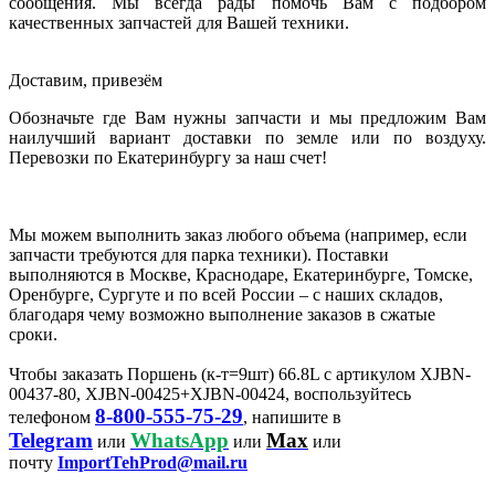
сообщения. Мы всегда рады помочь Вам с подбором
качественных запчастей для Вашей техники.
Доставим, привезём
Обозначьте где Вам нужны запчасти и мы предложим Вам
наилучший вариант доставки по земле или по воздуху.
Перевозки по Екатеринбургу за наш счет!
Мы можем выполнить заказ любого объема (например, если
запчасти требуются для парка техники). Поставки
выполняются в Москве, Краснодаре, Екатеринбурге, Томске,
Оренбурге, Сургуте и по всей России – с наших складов,
благодаря чему возможно выполнение заказов в сжатые
сроки.
Чтобы заказать Поршень (к-т=9шт) 66.8L с артикулом XJBN-
00437-80, XJBN-00425+XJBN-00424, воспользуйтесь
8-800-555-75-29
телефоном
, напишите в
Telegram
WhatsApp
Max
или
или
или
почту
ImportTehProd@mail.ru