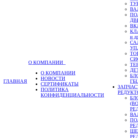
ТУ
ВА
ПО
ДВ
ВК
КЛ
и д
СА
УП
ТО
СИ
О КОМПАНИИ
ТЕ
ДЕ
О КОМПАНИИ
БЛ
НОВОСТИ
ГЛАВНАЯ
ГБ
СЕРТИФИКАТЫ
ЗАПЧАС
ПОЛИТИКА
РЕДУКТ
КОНФИДЕНЦИАЛЬНОСТИ
БЛ
(В
РЕ
ВА
ПО
РЕ
ШЕ
РЕ