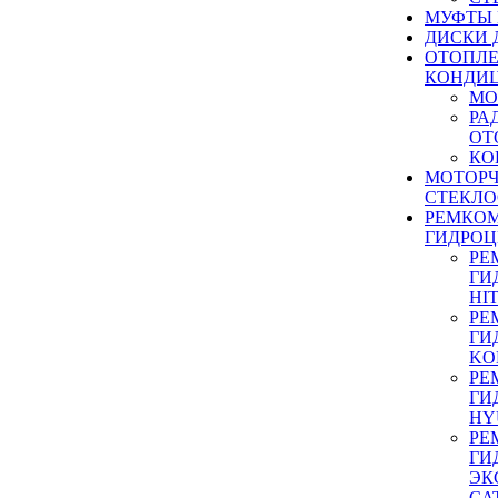
МУФТЫ
ДИСКИ 
ОТОПЛЕ
КОНДИ
МО
РА
ОТ
КО
МОТОР
СТЕКЛО
РЕМКО
ГИДРО
РЕ
ГИ
HI
РЕ
ГИ
KO
РЕ
ГИ
HY
РЕ
ГИ
ЭК
CA