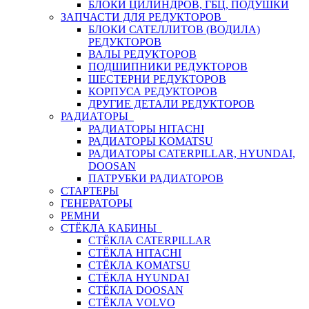
БЛОКИ ЦИЛИНДРОВ, ГБЦ, ПОДУШКИ
ЗАПЧАСТИ ДЛЯ РЕДУКТОРОВ
БЛОКИ САТЕЛЛИТОВ (ВОДИЛА)
РЕДУКТОРОВ
ВАЛЫ РЕДУКТОРОВ
ПОДШИПНИКИ РЕДУКТОРОВ
ШЕСТЕРНИ РЕДУКТОРОВ
КОРПУСА РЕДУКТОРОВ
ДРУГИЕ ДЕТАЛИ РЕДУКТОРОВ
РАДИАТОРЫ
РАДИАТОРЫ HITACHI
РАДИАТОРЫ KOMATSU
РАДИАТОРЫ CATERPILLAR, HYUNDAI,
DOOSAN
ПАТРУБКИ РАДИАТОРОВ
СТАРТЕРЫ
ГЕНЕРАТОРЫ
РЕМНИ
СТЁКЛА КАБИНЫ
СТЁКЛА CATERPILLAR
СТЁКЛА HITACHI
СТЁКЛА KOMATSU
СТЁКЛА HYUNDAI
СТЁКЛА DOOSAN
СТЁКЛА VOLVO