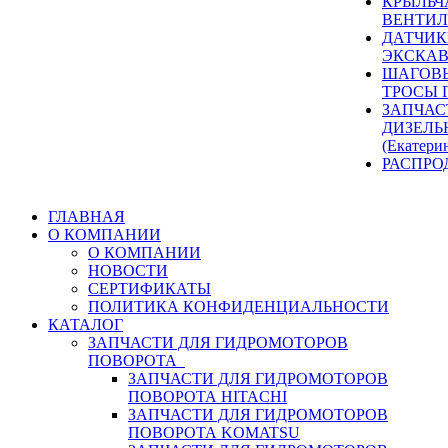
КРЫЛЬЧ
ВЕНТИЛ
ДАТЧИК
ЭКСКАВ
ШАГОВЫ
ТРОСЫ 
ЗАПЧАС
ДИЗЕЛЬ
(Екатери
РАСПРО
ГЛАВНАЯ
О КОМПАНИИ
О КОМПАНИИ
НОВОСТИ
СЕРТИФИКАТЫ
ПОЛИТИКА КОНФИДЕНЦИАЛЬНОСТИ
КАТАЛОГ
ЗАПЧАСТИ ДЛЯ ГИДРОМОТОРОВ
ПОВОРОТА
ЗАПЧАСТИ ДЛЯ ГИДРОМОТОРОВ
ПОВОРОТА HITACHI
ЗАПЧАСТИ ДЛЯ ГИДРОМОТОРОВ
ПОВОРОТА KOMATSU