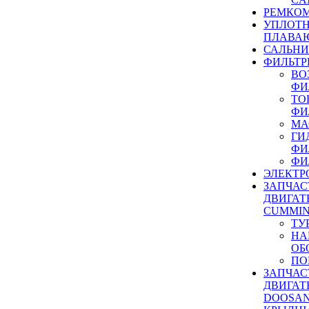
РЕМКОМ
УПЛОТ
ПЛАВА
САЛЬН
ФИЛЬТР
ВО
ФИ
ТО
ФИ
МА
ГИ
ФИ
ФИ
ЭЛЕКТР
ЗАПЧАС
ДВИГАТ
CUMMIN
ТУ
НА
ОБ
ПО
ЗАПЧАС
ДВИГАТ
DOOSAN