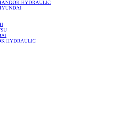
 HANDOK HYDRAULIC
HYUNDAI
I
TSU
DAI
OK HYDRAULIC