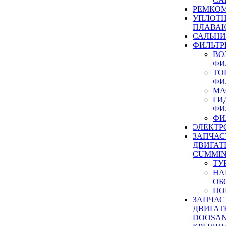
РЕМКОМ
УПЛОТ
ПЛАВА
САЛЬН
ФИЛЬТР
ВО
ФИ
ТО
ФИ
МА
ГИ
ФИ
ФИ
ЭЛЕКТР
ЗАПЧАС
ДВИГАТ
CUMMIN
ТУ
НА
ОБ
ПО
ЗАПЧАС
ДВИГАТ
DOOSAN