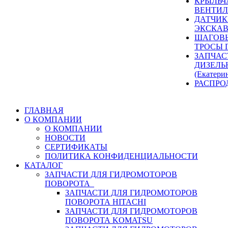
КРЫЛЬЧ
ВЕНТИЛ
ДАТЧИК
ЭКСКАВ
ШАГОВЫ
ТРОСЫ 
ЗАПЧАС
ДИЗЕЛЬ
(Екатери
РАСПРО
ГЛАВНАЯ
О КОМПАНИИ
О КОМПАНИИ
НОВОСТИ
СЕРТИФИКАТЫ
ПОЛИТИКА КОНФИДЕНЦИАЛЬНОСТИ
КАТАЛОГ
ЗАПЧАСТИ ДЛЯ ГИДРОМОТОРОВ
ПОВОРОТА
ЗАПЧАСТИ ДЛЯ ГИДРОМОТОРОВ
ПОВОРОТА HITACHI
ЗАПЧАСТИ ДЛЯ ГИДРОМОТОРОВ
ПОВОРОТА KOMATSU