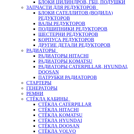
БЛОКИ ЦИЛИНДРОВ, ГБЦ, ПОДУШКИ
ЗАПЧАСТИ ДЛЯ РЕДУКТОРОВ
БЛОКИ САТЕЛЛИТОВ (ВОДИЛА)
РЕДУКТОРОВ
ВАЛЫ РЕДУКТОРОВ
ПОДШИПНИКИ РЕДУКТОРОВ
ШЕСТЕРНИ РЕДУКТОРОВ
КОРПУСА РЕДУКТОРОВ
ДРУГИЕ ДЕТАЛИ РЕДУКТОРОВ
РАДИАТОРЫ
РАДИАТОРЫ HITACHI
РАДИАТОРЫ KOMATSU
РАДИАТОРЫ CATERPILLAR, HYUNDAI,
DOOSAN
ПАТРУБКИ РАДИАТОРОВ
СТАРТЕРЫ
ГЕНЕРАТОРЫ
РЕМНИ
СТЁКЛА КАБИНЫ
СТЁКЛА CATERPILLAR
СТЁКЛА HITACHI
СТЁКЛА KOMATSU
СТЁКЛА HYUNDAI
СТЁКЛА DOOSAN
СТЁКЛА VOLVO