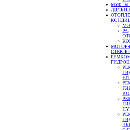
МУФТЫ
ДИСКИ 
ОТОПЛЕ
КОНДИ
МО
РА
ОТ
КО
МОТОР
СТЕКЛО
РЕМКО
ГИДРО
РЕ
ГИ
HI
РЕ
ГИ
KO
РЕ
ГИ
HY
РЕ
ГИ
ЭК
CA