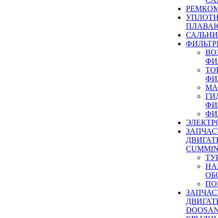
РЕМКОМ
УПЛОТ
ПЛАВА
САЛЬН
ФИЛЬТР
ВО
ФИ
ТО
ФИ
МА
ГИ
ФИ
ФИ
ЭЛЕКТР
ЗАПЧАС
ДВИГАТ
CUMMIN
ТУ
НА
ОБ
ПО
ЗАПЧАС
ДВИГАТ
DOOSAN