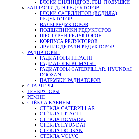
БЛОКИ ЦИЛИНДРОВ, ГБЦ, ПОДУШКИ
ЗАПЧАСТИ ДЛЯ РЕДУКТОРОВ
БЛОКИ САТЕЛЛИТОВ (ВОДИЛА)
РЕДУКТОРОВ
ВАЛЫ РЕДУКТОРОВ
ПОДШИПНИКИ РЕДУКТОРОВ
ШЕСТЕРНИ РЕДУКТОРОВ
КОРПУСА РЕДУКТОРОВ
ДРУГИЕ ДЕТАЛИ РЕДУКТОРОВ
РАДИАТОРЫ
РАДИАТОРЫ HITACHI
РАДИАТОРЫ KOMATSU
РАДИАТОРЫ CATERPILLAR, HYUNDAI,
DOOSAN
ПАТРУБКИ РАДИАТОРОВ
СТАРТЕРЫ
ГЕНЕРАТОРЫ
РЕМНИ
СТЁКЛА КАБИНЫ
СТЁКЛА CATERPILLAR
СТЁКЛА HITACHI
СТЁКЛА KOMATSU
СТЁКЛА HYUNDAI
СТЁКЛА DOOSAN
СТЁКЛА VOLVO