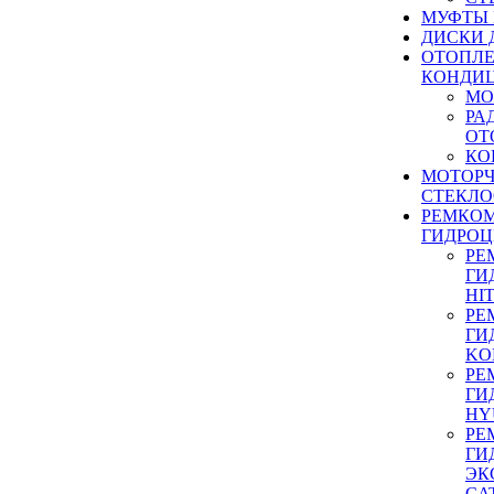
МУФТЫ
ДИСКИ 
ОТОПЛЕ
КОНДИ
МО
РА
ОТ
КО
МОТОР
СТЕКЛО
РЕМКО
ГИДРО
РЕ
ГИ
HI
РЕ
ГИ
KO
РЕ
ГИ
HY
РЕ
ГИ
ЭК
CA