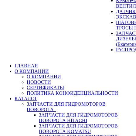
КРЫЛЬЧ
ВЕНТИЛ
ДАТЧИК
ЭКСКАВ
ШАГОВЫ
ТРОСЫ 
ЗАПЧАС
ДИЗЕЛЬ
(Екатери
РАСПРО
ГЛАВНАЯ
О КОМПАНИИ
О КОМПАНИИ
НОВОСТИ
СЕРТИФИКАТЫ
ПОЛИТИКА КОНФИДЕНЦИАЛЬНОСТИ
КАТАЛОГ
ЗАПЧАСТИ ДЛЯ ГИДРОМОТОРОВ
ПОВОРОТА
ЗАПЧАСТИ ДЛЯ ГИДРОМОТОРОВ
ПОВОРОТА HITACHI
ЗАПЧАСТИ ДЛЯ ГИДРОМОТОРОВ
ПОВОРОТА KOMATSU